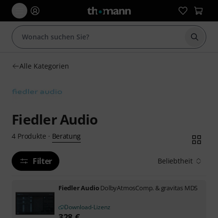
Suche 
Alle Kategorien
Fiedler Audio
Beratung
4
Produkte
·
Filter
Beliebtheit
Fiedler Audio
DolbyAtmosComp. & gravitas MDS
Download-Lizenz
328
€