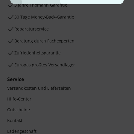
3 Jahre Thomann Garantie
30 Tage Money-Back-Garantie
Reparaturservice
Beratung durch Fachexperten
Zufriedenheitsgarantie
Europas größtes Versandlager
Service
Versandkosten und Lieferzeiten
Hilfe-Center
Gutscheine
Kontakt
Ladengeschäft