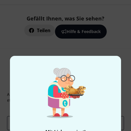
Gefällt Ihnen, was Sie sehen?
Teilen
Hilfe & Feedback
Thomann Newsletter
Abonniere den Thomann Newsletter und gewinne mit
etwas Glück einen von
50 Gutscheinen
über jeweils
50€
!
Inspirierende Beiträge
Deals
Thomann Insights
E-Mail-Adresse
*