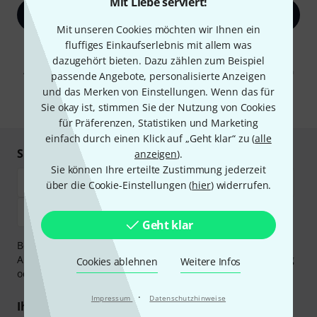
Mit Liebe serviert!
Jetzt anmelden
Mit unseren Cookies möchten wir Ihnen ein
fluffiges Einkaufserlebnis mit allem was
Mit Klick auf „Jetzt anmelden“ stimmen Sie dem Erhalt von E-Mail-
Werbung und einer Messung des E-Mail-Nutzungsverhaltens zu. Die
dazugehört bieten. Dazu zählen zum Beispiel
Abmeldung ist jederzeit möglich. Weitere Informationen finden Sie in
passende Angebote, personalisierte Anzeigen
unseren
Datenschutzhinweisen
.
und das Merken von Einstellungen. Wenn das für
* Pflichtfeld
Sie okay ist, stimmen Sie der Nutzung von Cookies
für Präferenzen, Statistiken und Marketing
einfach durch einen Klick auf „Geht klar“ zu (
alle
Sicher einkaufen & bezahlen
anzeigen
).
Sie können Ihre erteilte Zustimmung jederzeit
über die Cookie-Einstellungen (
hier
) widerrufen.
Geht klar
Bezahlen Sie vertraulich und sicher per Vorkasse, PayPal,
Amazon Pay,
Klarna Sofort bezahlen
,
Klarna Ratenzahlung
Cookies ablehnen
Weitere Infos
oder Kreditkarte.
·
Impressum
Datenschutzhinweise
Ihre Vorteile