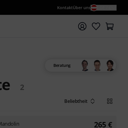
Kontakt
Über uns
DE / €
e mit Suchwort {searchTerm} starten
Beratung
te
2
Beliebtheit
265
€
Mandolin