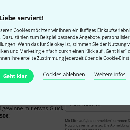
Alle Preise inkl. MwSt.
Liebe serviert!
seren Cookies möchten wir Ihnen ein fluffiges Einkaufserlebn
Gefällt Ihnen, was Sie sehen?
n. Dazu zählen zum Beispiel passende Angebote, personalisie
llungen. Wenn das für Sie okay ist, stimmen Sie der Nutzung 
tiken und Marketing einfach durch einen Klick auf „Geht klar“ z
Teilen
Hilfe & Feedback
nnen Ihre erteilte Zustimmung jederzeit über die Cookie-Einst
Cookies ablehnen
Weitere Infos
Geht klar
E-Mail-Adresse
*
 gewinne mit etwas Glück
50€
!
Mit Klick auf „Jetzt anmelden“ stimmen
Nutzungsverhaltens zu. Die Abmeldung is
Datenschutzhinweisen
.