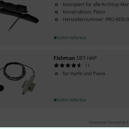
konzipiert für alle Archtop-Ma
Konstruktion: Piezo
Herstellernummer: PRO-M30-
Sofort lieferbar
Fishman
SBT-HAP
11
für Harfe und Piano
Sofort lieferbar
Kostenloser Versand ab €