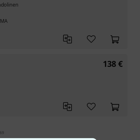
ndolinen
0MA
138
€
 69