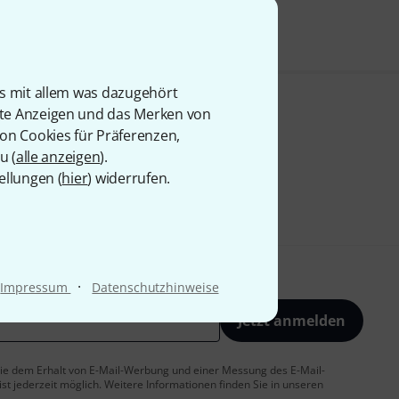
is mit allem was dazugehört
rte Anzeigen und das Merken von
von Cookies für Präferenzen,
u (
alle anzeigen
).
ellungen (
hier
) widerrufen.
·
Impressum
Datenschutzhinweise
Jetzt anmelden
 Sie dem Erhalt von E-Mail-Werbung und einer Messung des E-Mail-
t jederzeit möglich. Weitere Informationen finden Sie in unseren