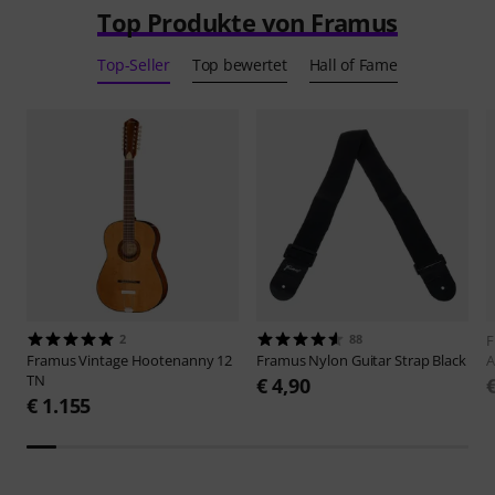
Top Produkte von Framus
Top-Seller
Top bewertet
Hall of Fame
2
88
F
Framus
Vintage Hootenanny 12
Framus
Nylon Guitar Strap Black
A
TN
€ 4,90
€ 1.155