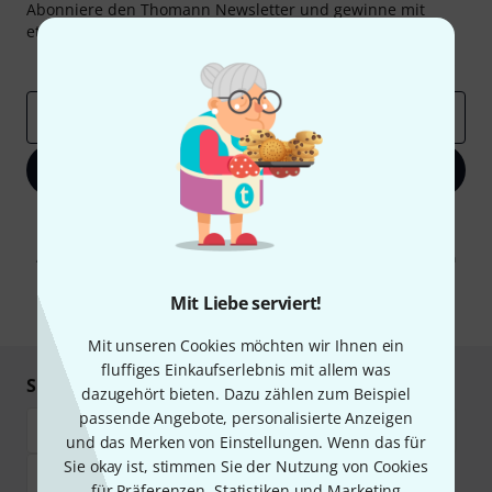
Abonniere den Thomann Newsletter und gewinne mit
etwas Glück einen von
50 Gutscheinen
über jeweils
50€
!
Inspirierende Beiträge
Deals
Thomann Insights
E-Mail-Adresse
*
Jetzt anmelden
Mit Klick auf „Jetzt anmelden“ stimmen Sie dem Erhalt von E-Mail-
Werbung und einer Messung des E-Mail-Nutzungsverhaltens zu. Die
Abmeldung ist jederzeit möglich. Weitere Informationen finden Sie in
unseren
Datenschutzhinweisen
.
Mit Liebe serviert!
* Pflichtfeld
Mit unseren Cookies möchten wir Ihnen ein
fluffiges Einkaufserlebnis mit allem was
Sicher einkaufen & bezahlen
dazugehört bieten. Dazu zählen zum Beispiel
passende Angebote, personalisierte Anzeigen
und das Merken von Einstellungen. Wenn das für
Sie okay ist, stimmen Sie der Nutzung von Cookies
für Präferenzen, Statistiken und Marketing