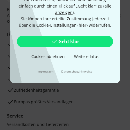
einfach durch einen Klick auf „Geht klar“ zu (
alle
Bezahlen Sie vertraulich und sicher per Vorkasse, PayPal,
anzeigen
).
Amazon Pay,
Klarna Sofort bezahlen
,
Klarna Ratenzahlung
Sie können Ihre erteilte Zustimmung jederzeit
oder Kreditkarte.
über die Cookie-Einstellungen (
hier
) widerrufen.
Ihre Vorteile
Geht klar
3 Jahre Thomann Garantie
30 Tage Money-Back-Garantie
Cookies ablehnen
Weitere Infos
Reparaturservice
·
Impressum
Datenschutzhinweise
Beratung durch Fachexperten
Zufriedenheitsgarantie
Europas größtes Versandlager
Service
Versandkosten und Lieferzeiten