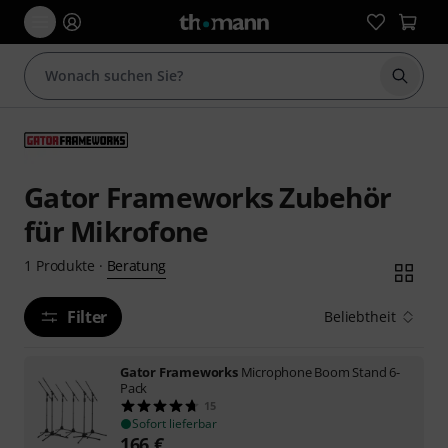
Suche 
Gator Frameworks Zubehör
für Mikrofone
Beratung
1
Produkte
·
Filter
Beliebtheit
Gator Frameworks
Microphone Boom Stand 6-
Pack
15
Sofort lieferbar
166
€