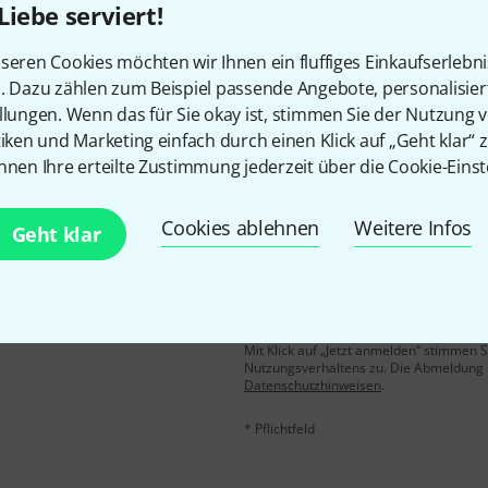
Liebe serviert!
Gefällt Ihnen, was Sie sehen?
seren Cookies möchten wir Ihnen ein fluffiges Einkaufserlebn
n. Dazu zählen zum Beispiel passende Angebote, personalisie
Teilen
Hilfe & Feedback
llungen. Wenn das für Sie okay ist, stimmen Sie der Nutzung 
tiken und Marketing einfach durch einen Klick auf „Geht klar“ z
nnen Ihre erteilte Zustimmung jederzeit über die Cookie-Einst
Cookies ablehnen
Weitere Infos
Geht klar
E-Mail-Adresse
*
 gewinne mit etwas Glück
50€
!
Mit Klick auf „Jetzt anmelden“ stimmen
Nutzungsverhaltens zu. Die Abmeldung is
Datenschutzhinweisen
.
* Pflichtfeld