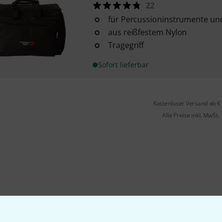
22
für Percussioninstrumente un
aus reißfestem Nylon
Tragegriff
Sofort lieferbar
Kostenloser Versand ab €
Alle Preise inkl. MwSt.