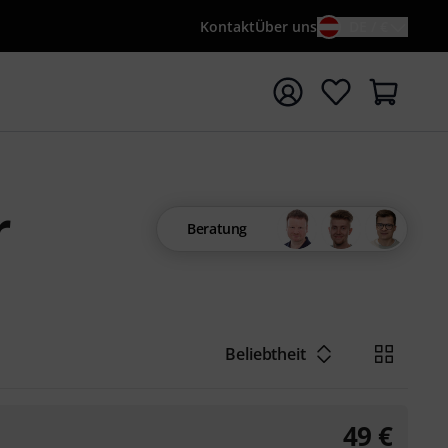
Kontakt
Über uns
DE / €
e mit Suchwort {searchTerm} starten
r
Beratung
Beliebtheit
49
€