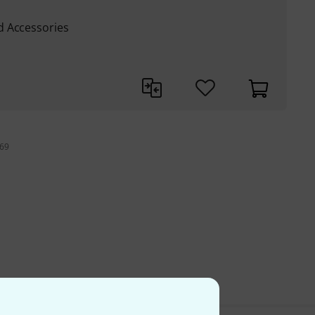
d Accessories
 69