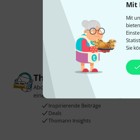
Mit 
Mit un
biete
Einste
Statis
Sie kö
Thomann Newsletter
Abonniere den Thomann Newsletter und
einen von
50 Gutscheinen
über jeweils
Inspirierende Beiträge
Deals
Thomann Insights