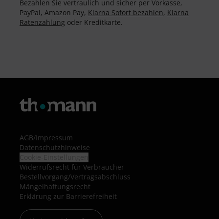
Bezahlen Sie vertraulich und sicher per Vorkasse,
PayPal, Amazon Pay,
Klarna Sofort bezahlen
,
Klarna
Ratenzahlung
oder Kreditkarte.
AGB
/
Impressum
Datenschutzhinweise
Cookie-Einstellungen
Widerrufsrecht für Verbraucher
Bestellvorgang/Vertragsabschluss
Mängelhaftungsrecht
Erklärung zur Barrierefreiheit