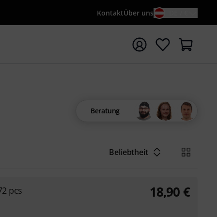
Kontakt
Über uns
DE / €
e mit Suchwort {searchTerm} starten
Beratung
Beliebtheit
18,90
€
72 pcs