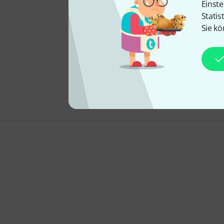
Einste
Statis
Sie kö