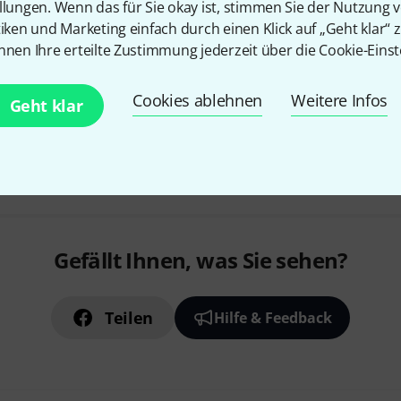
llungen. Wenn das für Sie okay ist, stimmen Sie der Nutzung 
Set mit 72 Stück
tiken und Marketing einfach durch einen Klick auf „Geht klar“ z
nnen Ihre erteilte Zustimmung jederzeit über die Cookie-Einst
Lieferbar in mehreren Monaten
Cookies ablehnen
Weitere Infos
Geht klar
Kostenloser Versand ab €
Alle Preise inkl. MwSt.
Gefällt Ihnen, was Sie sehen?
Teilen
Hilfe & Feedback