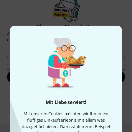
Thomann Newsletter
Abonniere den Thomann Newsletter und gewinne mit
etwas Glück einen von
50 Gutscheinen
über jeweils
50€
!
Inspirierende Beiträge
Deals
Thomann Insights
E-Mail-Adresse
*
Jetzt anmelden
Mit Klick auf „Jetzt anmelden“ stimmen Sie dem Erhalt von E-Mail-
Werbung und einer Messung des E-Mail-Nutzungsverhaltens zu. Die
Abmeldung ist jederzeit möglich. Weitere Informationen finden Sie in
Mit Liebe serviert!
unseren
Datenschutzhinweisen
.
Mit unseren Cookies möchten wir Ihnen ein
* Pflichtfeld
fluffiges Einkaufserlebnis mit allem was
dazugehört bieten. Dazu zählen zum Beispiel