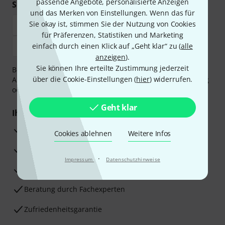
passende Angebote, personalisierte Anzeigen
Sicher einkaufen & bezahlen
und das Merken von Einstellungen. Wenn das für
Sie okay ist, stimmen Sie der Nutzung von Cookies
für Präferenzen, Statistiken und Marketing
einfach durch einen Klick auf „Geht klar“ zu (
alle
anzeigen
).
Sie können Ihre erteilte Zustimmung jederzeit
Bezahlen Sie vertraulich und sicher per Vorkasse, PayPal,
über die Cookie-Einstellungen (
hier
) widerrufen.
Amazon Pay,
Klarna Sofort bezahlen
,
Klarna Ratenzahlung
oder Kreditkarte.
Geht klar
Ihre Vorteile
3 Jahre Thomann Garantie
Cookies ablehnen
Weitere Infos
30 Tage Money-Back-Garantie
·
Impressum
Datenschutzhinweise
Reparaturservice
Beratung durch Fachexperten
Zufriedenheitsgarantie