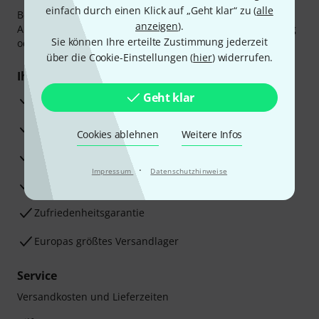
einfach durch einen Klick auf „Geht klar“ zu (
alle
Bezahlen Sie vertraulich und sicher per Vorkasse, PayPal,
anzeigen
).
Amazon Pay,
Klarna Sofort bezahlen
,
Klarna Ratenzahlung
Sie können Ihre erteilte Zustimmung jederzeit
oder Kreditkarte.
über die Cookie-Einstellungen (
hier
) widerrufen.
Ihre Vorteile
Geht klar
3 Jahre Thomann Garantie
30 Tage Money-Back-Garantie
Cookies ablehnen
Weitere Infos
Reparaturservice
·
Impressum
Datenschutzhinweise
Beratung durch Fachexperten
Zufriedenheitsgarantie
Europas größtes Versandlager
Service
Versandkosten und Lieferzeiten