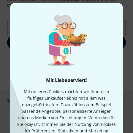
etwas Glück einen von
50 Gutscheinen
über jeweils
50€
!
Inspirierende Beiträge
Deals
Thomann Insights
E-Mail-Adresse
*
Jetzt anmelden
Mit Klick auf „Jetzt anmelden“ stimmen Sie dem Erhalt von E-Mail-
Werbung und einer Messung des E-Mail-Nutzungsverhaltens zu. Die
Abmeldung ist jederzeit möglich. Weitere Informationen finden Sie in
unseren
Datenschutzhinweisen
.
Mit Liebe serviert!
* Pflichtfeld
Mit unseren Cookies möchten wir Ihnen ein
fluffiges Einkaufserlebnis mit allem was
Sicher einkaufen & bezahlen
dazugehört bieten. Dazu zählen zum Beispiel
passende Angebote, personalisierte Anzeigen
und das Merken von Einstellungen. Wenn das für
Sie okay ist, stimmen Sie der Nutzung von Cookies
für Präferenzen, Statistiken und Marketing