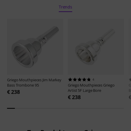
Trends
Griego Mouthpieces
Jim Markey
4
Bass Trombone 95
Griego Mouthpieces
Griego
G
Artist 5F Large Bore
B
€ 238
€ 238