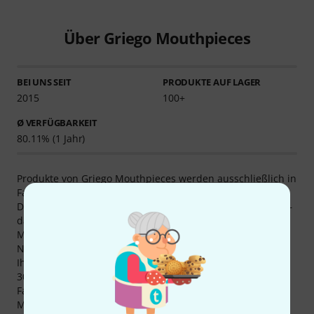
Über Griego Mouthpieces
BEI UNS SEIT
PRODUKTE AUF LAGER
2015
100+
Ø VERFÜGBARKEIT
80.11% (1 Jahr)
Produkte von Griego Mouthpieces werden ausschließlich in
Fabriken aus Vereinigte Staaten von Amerika gefertigt.
Derzeit führen wir 150 Produkte von Griego Mouthpieces –
davon sind 126 auf Lager verfügbar. Die Marke Griego
Mouthpieces ist seit 2015 in unserem Programm.
Neben unserer 3 Jahre Thomann Garantie gewähren wir
Ihnen auch auf Produkte von Griego Mouthpieces unsere
30-tägige Money-Back-Garantie. Unsere kompetenten
Fachleute bieten Ihnen zudem weiteren Service vor Ort.
Mehr Informationen zum Hersteller finden Sie auf