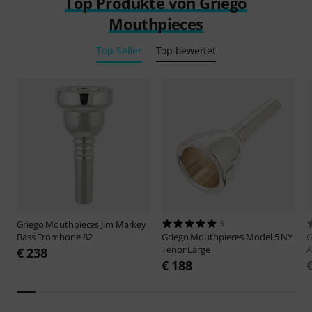
Top Produkte von Griego
Mouthpieces
Top-Seller
Top bewertet
Griego Mouthpieces
Jim Markey
5
Bass Trombone 82
Griego Mouthpieces
Model 5 NY
G
Tenor Large
A
€ 238
€ 188