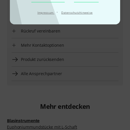
Kundennummer bereithalten
·
Impressum
Datenschutzhinweise
Öffnungszeiten
Rückruf vereinbaren
Mehr Kontaktoptionen
Produkt zurücksenden
Alle Ansprechpartner
Mehr entdecken
Blasinstrumente
Euphoniummundstücke mit L-Schaft