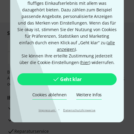
fluffiges Einkaufserlebnis mit allem was
unseren
Datenschutzhinweisen
.
dazugehört bieten. Dazu zählen zum Beispiel
* Pflichtfeld
passende Angebote, personalisierte Anzeigen
und das Merken von Einstellungen. Wenn das für
Sie okay ist, stimmen Sie der Nutzung von Cookies
Sicher einkaufen & bezahlen
für Präferenzen, Statistiken und Marketing
einfach durch einen Klick auf „Geht klar“ zu (
alle
anzeigen
).
Sie können Ihre erteilte Zustimmung jederzeit
über die Cookie-Einstellungen (
hier
) widerrufen.
Bezahlen Sie vertraulich und sicher per Vorkasse, PayPal,
Amazon Pay,
Klarna Sofort bezahlen
,
Klarna Ratenzahlung
Geht klar
oder Kreditkarte.
Cookies ablehnen
Weitere Infos
Ihre Vorteile
3 Jahre Thomann Garantie
·
Impressum
Datenschutzhinweise
30 Tage Money-Back-Garantie
Reparaturservice