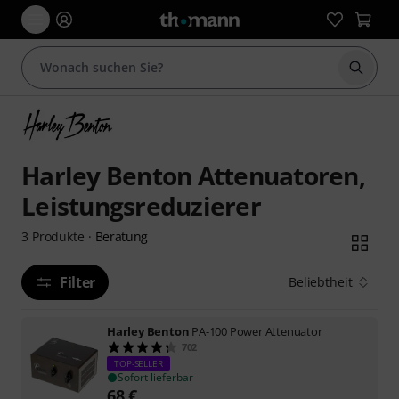
Suche 
Harley Benton Attenuatoren,
Leistungsreduzierer
Beratung
3
Produkte
·
Filter
Beliebtheit
Harley Benton
PA-100 Power Attenuator
702
TOP-SELLER
Sofort lieferbar
68
€