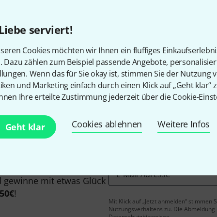
Alle Preise inkl. MwSt.
Liebe serviert!
seren Cookies möchten wir Ihnen ein fluffiges Einkaufserlebn
Gefällt Ihnen, was Sie sehen?
n. Dazu zählen zum Beispiel passende Angebote, personalisie
llungen. Wenn das für Sie okay ist, stimmen Sie der Nutzung 
tiken und Marketing einfach durch einen Klick auf „Geht klar“ z
Teilen
Hilfe & Feedback
nnen Ihre erteilte Zustimmung jederzeit über die Cookie-Einst
Cookies ablehnen
Weitere Infos
Geht klar
E-Mail-Adresse
*
 gewinne mit etwas Glück
50€
!
Mit Klick auf „Jetzt anmelden“ stimmen
Nutzungsverhaltens zu. Die Abmeldung is
Datenschutzhinweisen
.