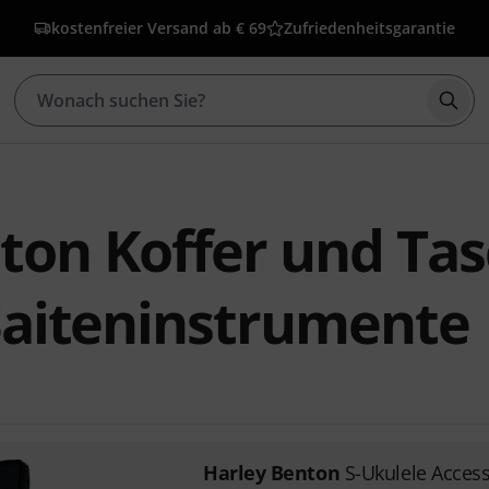
kostenfreier Versand ab € 69
Zufriedenheitsgarantie
Such
ton Koffer und Ta
 Saiteninstrumente
Harley Benton
S-Ukulele Acces