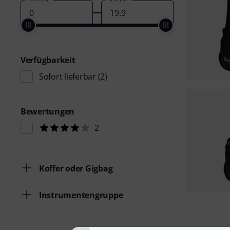
Verfügbarkeit
Sofort lieferbar
(2)
Bewertungen
2
Koffer oder Gigbag
Instrumentengruppe