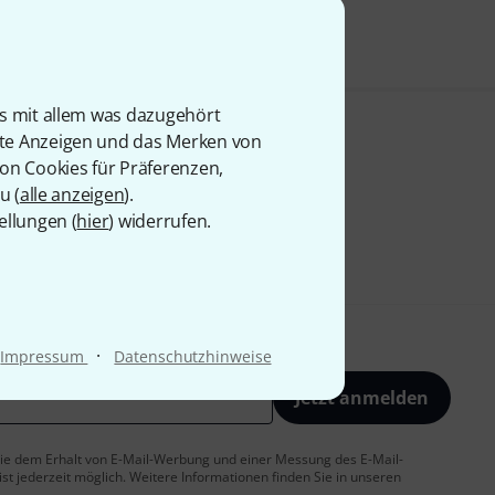
is mit allem was dazugehört
rte Anzeigen und das Merken von
von Cookies für Präferenzen,
u (
alle anzeigen
).
ellungen (
hier
) widerrufen.
·
Impressum
Datenschutzhinweise
Jetzt anmelden
 Sie dem Erhalt von E-Mail-Werbung und einer Messung des E-Mail-
t jederzeit möglich. Weitere Informationen finden Sie in unseren