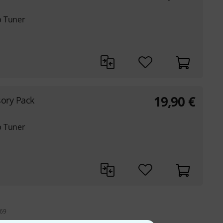
p Tuner
19,90
€
sory Pack
p Tuner
 69