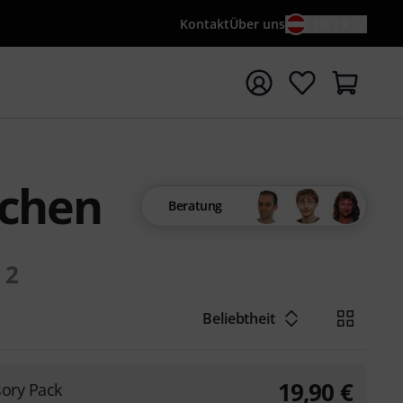
Kontakt
Über uns
DE / €
e mit Suchwort {searchTerm} starten
schen
Beratung
2
Beliebtheit
19,90
€
sory Pack