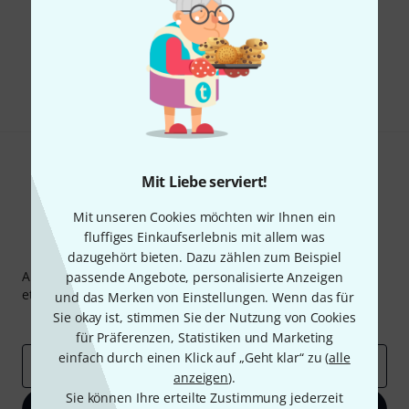
Gefällt Ihnen, was Sie sehen?
Teilen
Hilfe & Feedback
Mit Liebe serviert!
Mit unseren Cookies möchten wir Ihnen ein
fluffiges Einkaufserlebnis mit allem was
Thomann Newsletter
dazugehört bieten. Dazu zählen zum Beispiel
Abonniere den Thomann Newsletter und gewinne mit
passende Angebote, personalisierte Anzeigen
etwas Glück einen von
50 Gutscheinen
über jeweils
50€
!
und das Merken von Einstellungen. Wenn das für
Sie okay ist, stimmen Sie der Nutzung von Cookies
Inspirierende Beiträge
Deals
Thomann Insights
für Präferenzen, Statistiken und Marketing
einfach durch einen Klick auf „Geht klar“ zu (
alle
E-Mail-Adresse
*
anzeigen
).
Sie können Ihre erteilte Zustimmung jederzeit