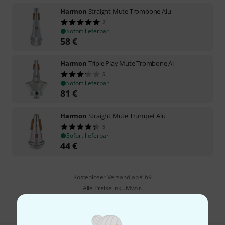
Harmon
Straight Mute Trombone Alu
2
Sofort lieferbar
58
€
Harmon
Triple Play Mute Trombone Al
5
Sofort lieferbar
81
€
Harmon
Straight Mute Trumpet Alu
5
Sofort lieferbar
44
€
Kostenloser Versand ab € 69
Alle Preise inkl. MwSt.