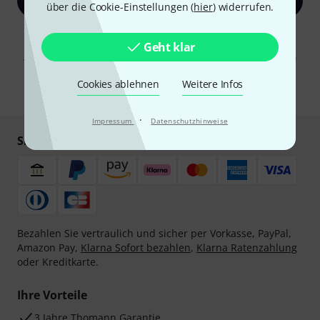
Jetzt anmelden
über die Cookie-Einstellungen (
hier
) widerrufen.
Mit Klick auf „Jetzt anmelden“ stimmen Sie dem Erhalt von E-Mail-
Geht klar
Werbung und einer Messung des E-Mail-Nutzungsverhaltens zu. Die
Abmeldung ist jederzeit möglich. Weitere Informationen finden Sie in
unseren
Datenschutzhinweisen
.
Cookies ablehnen
Weitere Infos
* Pflichtfeld
·
Impressum
Datenschutzhinweise
Sicher einkaufen & bezahlen
Bezahlen Sie vertraulich und sicher per Vorkasse, PayPal,
Amazon Pay,
Klarna Sofort bezahlen
,
Klarna Ratenzahlung
oder Kreditkarte.
Ihre Vorteile
3 Jahre Thomann Garantie