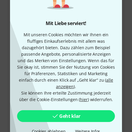
Mit Liebe serviert!
Mit unseren Cookies möchten wir Ihnen ein
fluffiges Einkaufserlebnis mit allem was
dazugehört bieten. Dazu zählen zum Beispiel
+43-13850157
passende Angebote, personalisierte Anzeigen
und das Merken von Einstellungen. Wenn das für
Unser Thomann Team Kundenservice steht Ihnen bei
Sie okay ist, stimmen Sie der Nutzung von Cookies
allen Fragen und Problemen nach dem Kauf zur Seite.
für Präferenzen, Statistiken und Marketing
einfach durch einen Klick auf „Geht klar“ zu (
alle
anzeigen
).
Kundennummer bereithalten
Sie können Ihre erteilte Zustimmung jederzeit
über die Cookie-Einstellungen (
hier
) widerrufen.
Öffnungszeiten
Rückruf vereinbaren
Geht klar
Mehr Kontaktoptionen
Cookies ablehnen
Weitere Infos