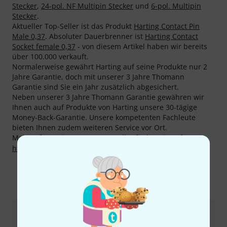
Stecker
,
24-pol. NF Multipin Stecker
und
6-pol. Multipin
Stecker
.
Aktueller Top-Seller ist das Produkt
Harting Contact Pin
Male 0,37
. Absoluter Dauerbrenner ist
Harting Contact
Socket female 0,37
- von diesem Artikel haben wir bereits
über 100.000 verkauft.
Normalerweise gewährt Harting auf seine Produkte nur 2
Jahre Garantie, doch mit unserer 3 Jahre Thomann
Garantie sind Sie ein Jahr zusätzlich abgesichert.
Neben unserer 3 Jahre Thomann Garantie gewähren wir
Ihnen auch auf Produkte von Harting unsere 30-tägige
Money-Back-Garantie. Unsere kompetenten Fachleute
bieten Ihnen zudem weiteren Service vor Ort.
Mehr Informationen zum Hersteller finden Sie auf
http://www.harting.com
So erreichen Sie uns
Kundenservice