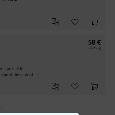
58
€
232
€
/ kg
 speziell für
damit diese Ventile,
 69