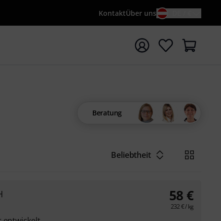
Kontakt
Über uns
DE / €
e mit Suchwort {searchTerm} starten
Beratung
Beliebtheit
58
€
H
232
€
/ kg
 entwickelt