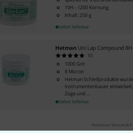
10H - 1200 Körnung
Inhalt: 250 g
Sofort lieferbar
Hetman
Uni Lap Compound 8H
10
1000 Grit
8 Micron
Hetman Schleifprodukte wurden
Instrumentenbauer entwickelt, 
Züge und ...
Sofort lieferbar
Kostenloser Versand ab €
Alle Preise inkl. MwSt.