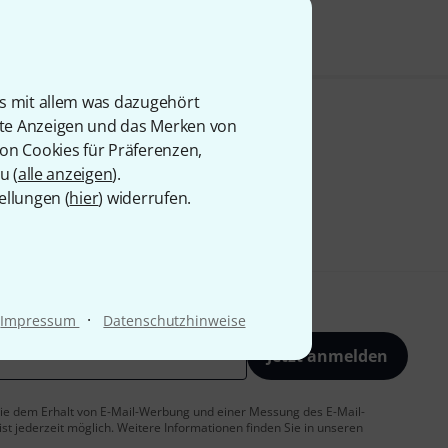
is mit allem was dazugehört
rte Anzeigen und das Merken von
von Cookies für Präferenzen,
u (
alle anzeigen
).
ellungen (
hier
) widerrufen.
·
Impressum
Datenschutzhinweise
Jetzt anmelden
 Sie dem Erhalt von E-Mail-Werbung und einer Messung des E-Mail-
t jederzeit möglich. Weitere Informationen finden Sie in unseren