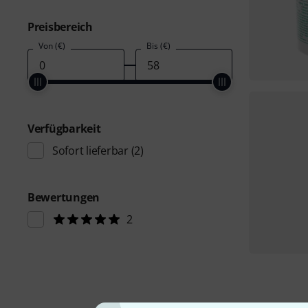
Preisbereich
Von (€)
Bis (€)
Verfügbarkeit
Sofort lieferbar
(2)
Bewertungen
2