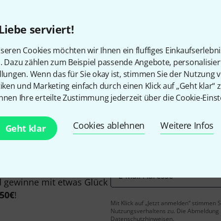
Liebe serviert!
seren Cookies möchten wir Ihnen ein fluffiges Einkaufserlebn
Gefällt Ihnen, was Sie sehen?
n. Dazu zählen zum Beispiel passende Angebote, personalisie
llungen. Wenn das für Sie okay ist, stimmen Sie der Nutzung 
tiken und Marketing einfach durch einen Klick auf „Geht klar“ z
Teilen
Hilfe & Feedback
nnen Ihre erteilte Zustimmung jederzeit über die Cookie-Einst
Cookies ablehnen
Weitere Infos
Geht klar
E-Mail-Adresse
*
 gewinne mit etwas Glück
50€
!
Mit Klick auf „Jetzt anmelden“ stimmen
Nutzungsverhaltens zu. Die Abmeldung is
Datenschutzhinweisen
.