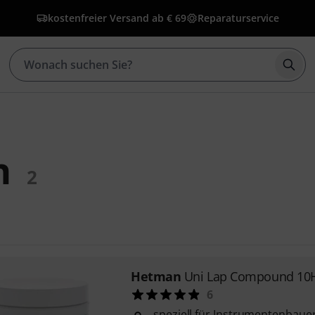
kostenfreier Versand ab € 69
Reparaturservice
Such
n
2
Hetman
Uni Lap Compound 10
6
speziell für Instrumentenbauer