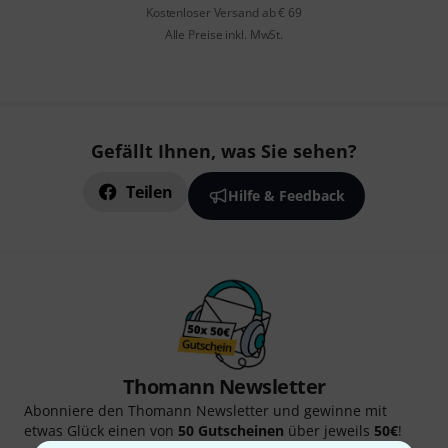
Kostenloser Versand ab € 69
Alle Preise inkl. MwSt.
Gefällt Ihnen, was Sie sehen?
Teilen
Hilfe & Feedback
Thomann Newsletter
Abonniere den Thomann Newsletter und gewinne mit
etwas Glück einen von
50 Gutscheinen
über jeweils
50€
!