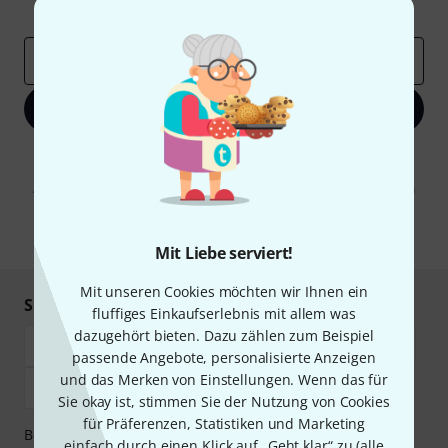
Inspirierende Beiträge
Deals
Thomann Insights
E-Mail-Adresse
*
Jetzt anmelden
Mit Klick auf „Jetzt anmelden“ stimmen Sie dem Erhalt von E-Mail-
Werbung und einer Messung des E-Mail-Nutzungsverhaltens zu. Die
Abmeldung ist jederzeit möglich. Weitere Informationen finden Sie in
unseren
Datenschutzhinweisen
.
* Pflichtfeld
Mit Liebe serviert!
Mit unseren Cookies möchten wir Ihnen ein
Sicher einkaufen & bezahlen
fluffiges Einkaufserlebnis mit allem was
dazugehört bieten. Dazu zählen zum Beispiel
passende Angebote, personalisierte Anzeigen
und das Merken von Einstellungen. Wenn das für
Sie okay ist, stimmen Sie der Nutzung von Cookies
für Präferenzen, Statistiken und Marketing
Bezahlen Sie vertraulich und sicher per Vorkasse, PayPal,
einfach durch einen Klick auf „Geht klar“ zu (
alle