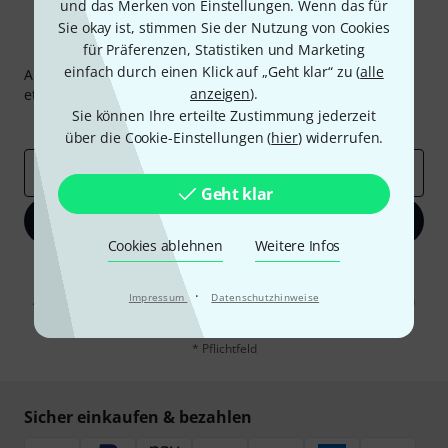
und das Merken von Einstellungen. Wenn das für
Sie okay ist, stimmen Sie der Nutzung von Cookies
Thomann Newsletter
für Präferenzen, Statistiken und Marketing
einfach durch einen Klick auf „Geht klar“ zu (
alle
Abonniere den Thomann Newsletter und gewinne mit
anzeigen
).
etwas Glück einen von
50 Gutscheinen
über jeweils
50€
!
Sie können Ihre erteilte Zustimmung jederzeit
Inspirierende Beiträge
Deals
Thomann Insights
über die Cookie-Einstellungen (
hier
) widerrufen.
E-Mail-Adresse
*
Geht klar
Jetzt anmelden
Cookies ablehnen
Weitere Infos
Mit Klick auf „Jetzt anmelden“ stimmen Sie dem Erhalt von E-Mail-
Werbung und einer Messung des E-Mail-Nutzungsverhaltens zu. Die
·
Impressum
Datenschutzhinweise
Abmeldung ist jederzeit möglich. Weitere Informationen finden Sie in
unseren
Datenschutzhinweisen
.
* Pflichtfeld
Sicher einkaufen & bezahlen