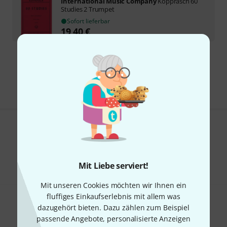
International Music Company
Kopprasch 60
Studies 2 Trumpet
Sofort lieferbar
19,40
€
Kostenloser Versand ab € 69
Alle Preise inkl. MwSt.
Gefällt Ihnen, was Sie sehen?
Teilen
Hilfe & Feedback
Mit Liebe serviert!
Mit unseren Cookies möchten wir Ihnen ein
fluffiges Einkaufserlebnis mit allem was
dazugehört bieten. Dazu zählen zum Beispiel
passende Angebote, personalisierte Anzeigen