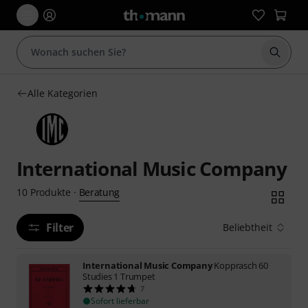
Suche 
Alle Kategorien
International Music Company
Beratung
10
Produkte
·
Filter
Beliebtheit
International Music Company
Kopprasch 60
Studies 1 Trumpet
7
Sofort lieferbar