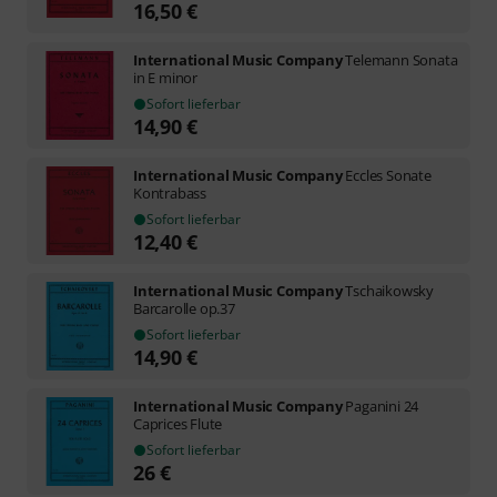
16,50
€
International Music Company
Telemann Sonata
in E minor
Sofort lieferbar
14,90
€
International Music Company
Eccles Sonate
Kontrabass
Sofort lieferbar
12,40
€
International Music Company
Tschaikowsky
Barcarolle op.37
Sofort lieferbar
14,90
€
International Music Company
Paganini 24
Caprices Flute
Sofort lieferbar
26
€