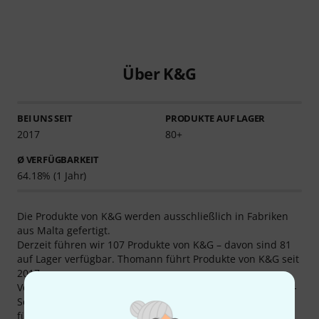
Über K&G
BEI UNS SEIT
PRODUKTE AUF LAGER
2017
80+
Ø VERFÜGBARKEIT
64.18% (1 Jahr)
Die Produkte von K&G werden ausschließlich in Fabriken
aus Malta gefertigt.
Derzeit führen wir 107 Produkte von K&G – davon sind 81
auf Lager verfügbar. Thomann führt Produkte von K&G seit
2017.
Von insgesamt 107 Produkten sind derzeit 4 Produkte Top-
Seller bei Thomann, u. a. in den Kategorien
Mundstücke
für Althorn
und
Euphoniummundstücke mit S-Schaft
.