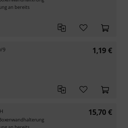
ung an bereits
1,19
€
0/9
15,70
€
WH
 Boxenwandhalterung
ung an bereits