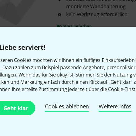
montierte Wandhalterung
kein Werkzeug erforderlich
Sofort lieferbar
Liebe serviert!
Kostenloser Versand ab €
Alle Preise inkl. MwSt.
seren Cookies möchten wir Ihnen ein fluffiges Einkaufserlebn
n. Dazu zählen zum Beispiel passende Angebote, personalisie
llungen. Wenn das für Sie okay ist, stimmen Sie der Nutzung 
tiken und Marketing einfach durch einen Klick auf „Geht klar“ z
nnen Ihre erteilte Zustimmung jederzeit über die Cookie-Einst
Gefällt Ihnen, was Sie sehen?
Cookies ablehnen
Weitere Infos
Geht klar
Teilen
Hilfe & Feedback