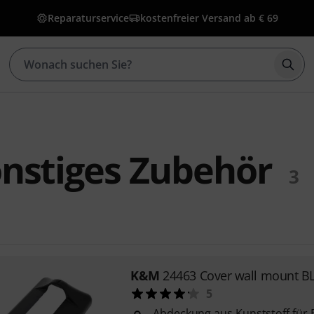
Reparaturservice
kostenfreier Versand ab € 69
Such
nstiges Zubehör
3
K&M
24463 Cover wall mount B
5
Abdeckung aus Kunststoff für