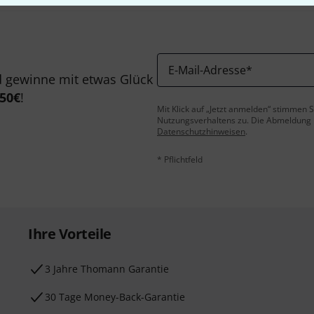
E-Mail-Adresse
*
 gewinne mit etwas Glück
50€
!
Mit Klick auf „Jetzt anmelden“ stimmen
Nutzungsverhaltens zu. Die Abmeldung is
Datenschutzhinweisen
.
* Pflichtfeld
Ihre Vorteile
3 Jahre Thomann Garantie
30 Tage Money-Back-Garantie