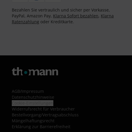
Bezahlen Sie vertraulich und sicher per Vorkasse,
PayPal, Amazon Pay,
Klarna Sofort bezahlen
,
Klarna
Ratenzahlung
oder Kreditkarte.
AGB
/
Impressum
Datenschutzhinweise
Cookie-Einstellungen
Widerrufsrecht für Verbraucher
Bestellvorgang/Vertragsabschluss
Mängelhaftungsrecht
Erklärung zur Barrierefreiheit