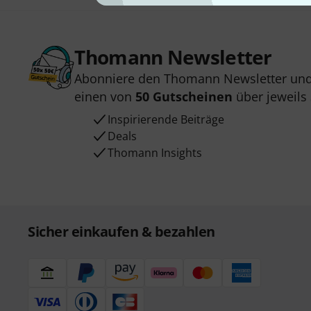
Thomann Newsletter
Abonniere den Thomann Newsletter und
einen von
50 Gutscheinen
über jeweils
Inspirierende Beiträge
Deals
Thomann Insights
Sicher einkaufen & bezahlen