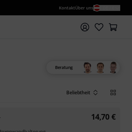
Kontakt
Über uns
DE / €
e mit Suchwort {searchTerm} starten
Beratung
Beliebtheit
14,70
€
L
 Boxenwandhalterung