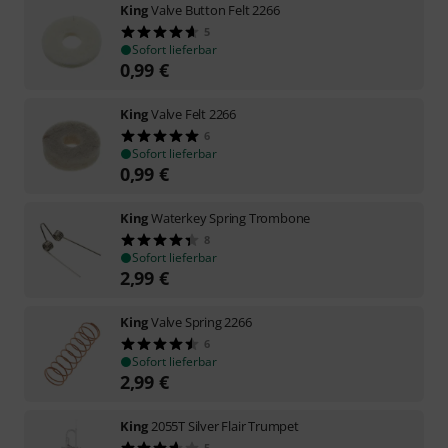
King
Valve Button Felt 2266
5
Sofort lieferbar
0,99
€
King
Valve Felt 2266
6
Sofort lieferbar
0,99
€
King
Waterkey Spring Trombone
8
Sofort lieferbar
2,99
€
King
Valve Spring 2266
6
Sofort lieferbar
2,99
€
King
2055T Silver Flair Trumpet
5