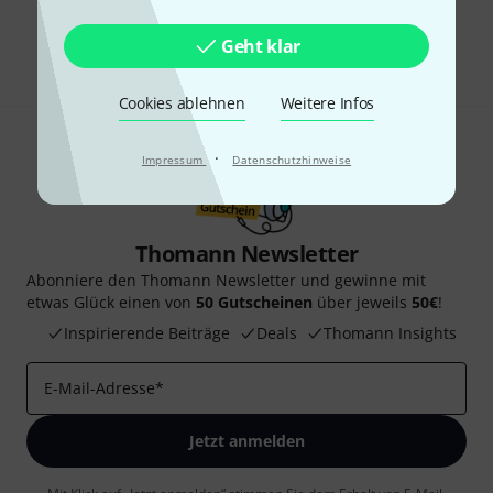
Teilen
Hilfe & Feedback
Geht klar
Cookies ablehnen
Weitere Infos
·
Impressum
Datenschutzhinweise
Thomann Newsletter
Abonniere den Thomann Newsletter und gewinne mit
etwas Glück einen von
50 Gutscheinen
über jeweils
50€
!
Inspirierende Beiträge
Deals
Thomann Insights
E-Mail-Adresse
*
Jetzt anmelden