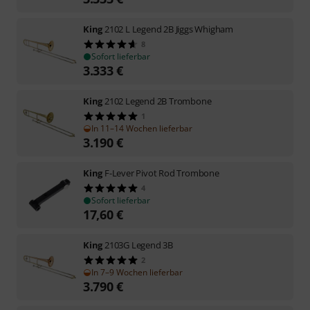
King
2102 L Legend 2B Jiggs Whigham
8
Sofort lieferbar
3.333
€
King
2102 Legend 2B Trombone
1
In 11–14 Wochen lieferbar
3.190
€
King
F-Lever Pivot Rod Trombone
4
Sofort lieferbar
17,60
€
King
2103G Legend 3B
2
In 7–9 Wochen lieferbar
3.790
€