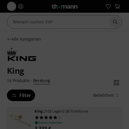
Suche 
Alle Kategorien
King
Beratung
16
Produkte
·
Filter
Beliebtheit
King
2103 Legend 3B Trombone
2
Sofort lieferbar
3.333
€