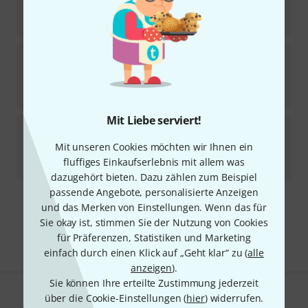
Sofort lieferbar
4,44
€
King
Balancer Emblem Trombone
7
In 7–9 Wochen lieferbar
6,20
€
Mit Liebe serviert!
King
Slide Stop Nut Tpt. SP
Mit unseren Cookies möchten wir Ihnen ein
Sofort lieferbar
fluffiges Einkaufserlebnis mit allem was
19,90
€
dazugehört bieten. Dazu zählen zum Beispiel
passende Angebote, personalisierte Anzeigen
und das Merken von Einstellungen. Wenn das für
Kostenloser Versand ab € 69
Sie okay ist, stimmen Sie der Nutzung von Cookies
Alle Preise inkl. MwSt.
für Präferenzen, Statistiken und Marketing
einfach durch einen Klick auf „Geht klar“ zu (
alle
anzeigen
).
Sie können Ihre erteilte Zustimmung jederzeit
über die Cookie-Einstellungen (
hier
) widerrufen.
Gefällt Ihnen, was Sie sehen?