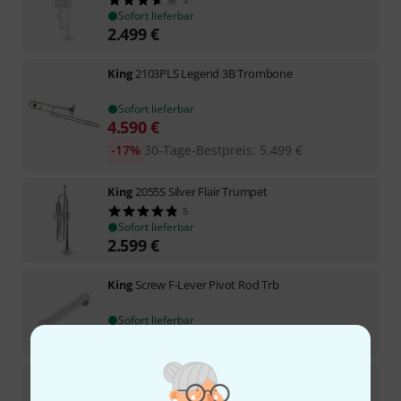
Sofort lieferbar
2.499
€
King
2103PLS Legend 3B Trombone
Sofort lieferbar
4.590
€
-17%
30-Tage-Bestpreis
:
5.499
€
King
2055S Silver Flair Trumpet
5
Sofort lieferbar
2.599
€
King
Screw F-Lever Pivot Rod Trb
Sofort lieferbar
1,99
€
King
Valve Guide 2266
3