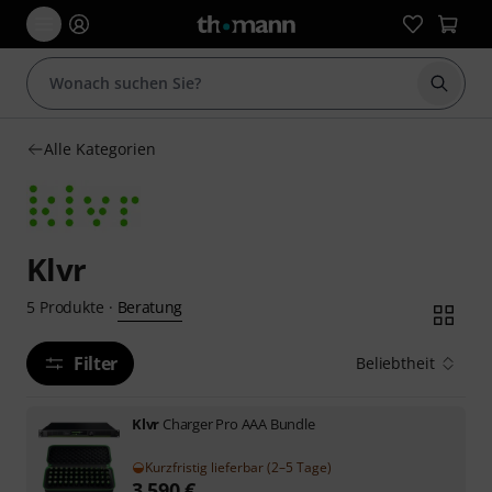
Suche 
Alle Kategorien
Klvr
Beratung
5
Produkte
·
Filter
Beliebtheit
Klvr
Charger Pro AAA Bundle
Kurzfristig lieferbar (2–5 Tage)
3.590
€