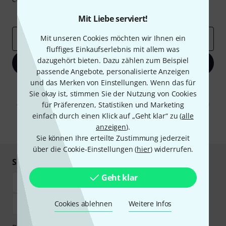
Inspirierende Beiträge
Deals
Thomann Insights
Mit Liebe serviert!
Mit unseren Cookies möchten wir Ihnen ein
E-Mail-Adresse
*
fluffiges Einkaufserlebnis mit allem was
dazugehört bieten. Dazu zählen zum Beispiel
Jetzt anmelden
passende Angebote, personalisierte Anzeigen
und das Merken von Einstellungen. Wenn das für
Mit Klick auf „Jetzt anmelden“ stimmen Sie dem Erhalt von E-Mail-
Sie okay ist, stimmen Sie der Nutzung von Cookies
Werbung und einer Messung des E-Mail-Nutzungsverhaltens zu. Die
Abmeldung ist jederzeit möglich. Weitere Informationen finden Sie in
für Präferenzen, Statistiken und Marketing
unseren
Datenschutzhinweisen
.
einfach durch einen Klick auf „Geht klar“ zu (
alle
anzeigen
).
* Pflichtfeld
Sie können Ihre erteilte Zustimmung jederzeit
über die Cookie-Einstellungen (
hier
) widerrufen.
Sicher einkaufen & bezahlen
Geht klar
Cookies ablehnen
Weitere Infos