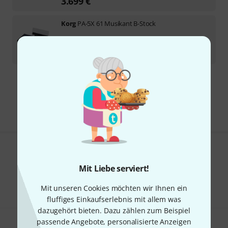
3.699
€
Korg
PA-5X 61 Musikant B-Stock
Sofort lieferbar
3.549
€
Kostenloser Versand ab € 69
Alle Preise inkl. MwSt.
Gefällt Ihnen, was Sie sehen?
Mit Liebe serviert!
Teilen
Hilfe & Feedback
Mit unseren Cookies möchten wir Ihnen ein
fluffiges Einkaufserlebnis mit allem was
dazugehört bieten. Dazu zählen zum Beispiel
passende Angebote, personalisierte Anzeigen