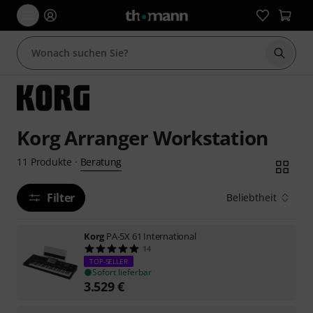
Suche 
Korg Arranger Workstation
Beratung
11
Produkte
·
Filter
Beliebtheit
Korg
PA-5X 61 International
14
TOP-SELLER
Sofort lieferbar
3.529
€