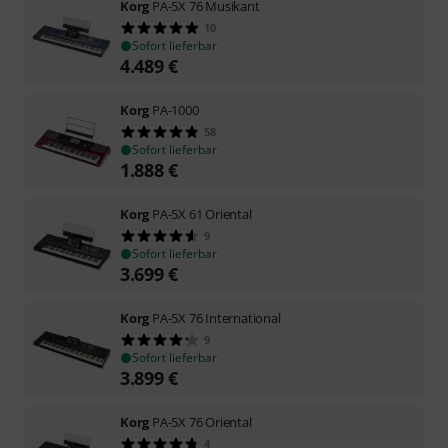
Korg
PA-5X 76 Musikant
10
Sofort lieferbar
4.489
€
Korg
PA-1000
58
Sofort lieferbar
1.888
€
Korg
PA-5X 61 Oriental
9
Sofort lieferbar
3.699
€
Korg
PA-5X 76 International
9
Sofort lieferbar
3.899
€
Korg
PA-5X 76 Oriental
4