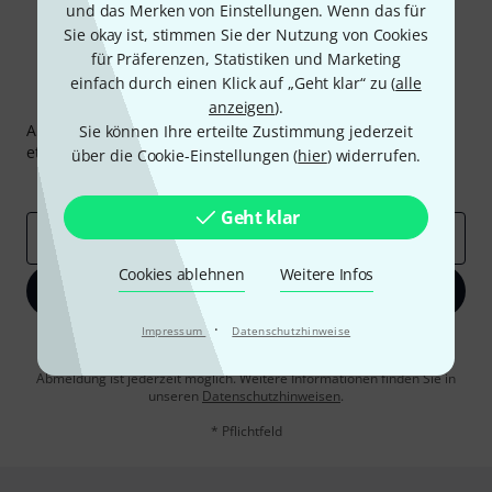
und das Merken von Einstellungen. Wenn das für
Sie okay ist, stimmen Sie der Nutzung von Cookies
für Präferenzen, Statistiken und Marketing
einfach durch einen Klick auf „Geht klar“ zu (
alle
Thomann Newsletter
anzeigen
).
Abonniere den Thomann Newsletter und gewinne mit
Sie können Ihre erteilte Zustimmung jederzeit
etwas Glück einen von
50 Gutscheinen
über jeweils
50€
!
über die Cookie-Einstellungen (
hier
) widerrufen.
Inspirierende Beiträge
Deals
Thomann Insights
Geht klar
E-Mail-Adresse
*
Cookies ablehnen
Weitere Infos
Jetzt anmelden
·
Impressum
Datenschutzhinweise
Mit Klick auf „Jetzt anmelden“ stimmen Sie dem Erhalt von E-Mail-
Werbung und einer Messung des E-Mail-Nutzungsverhaltens zu. Die
Abmeldung ist jederzeit möglich. Weitere Informationen finden Sie in
unseren
Datenschutzhinweisen
.
* Pflichtfeld