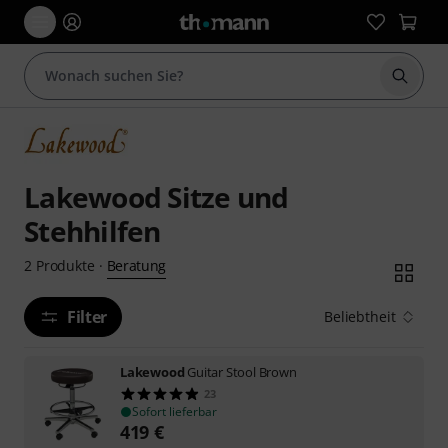
Suche 
Lakewood Sitze und
Stehhilfen
Beratung
2
Produkte
·
Filter
Beliebtheit
Lakewood
Guitar Stool Brown
23
Sofort lieferbar
419
€