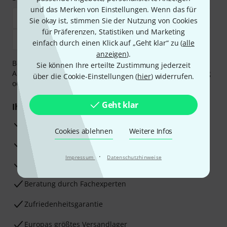
und das Merken von Einstellungen. Wenn das für
Sie okay ist, stimmen Sie der Nutzung von Cookies
für Präferenzen, Statistiken und Marketing
einfach durch einen Klick auf „Geht klar“ zu (
alle
anzeigen
).
Bezahlen Sie vertraulich und sicher per Vorkasse, PayPal,
Sie können Ihre erteilte Zustimmung jederzeit
Amazon Pay,
Klarna Sofort bezahlen
,
Klarna Ratenzahlung
über die Cookie-Einstellungen (
hier
) widerrufen.
oder Kreditkarte.
Geht klar
Ihre Vorteile
3 Jahre Thomann Garantie
Cookies ablehnen
Weitere Infos
30 Tage Money-Back-Garantie
·
Impressum
Datenschutzhinweise
Reparaturservice
Beratung durch Fachexperten
Zufriedenheitsgarantie
Europas größtes Versandlager