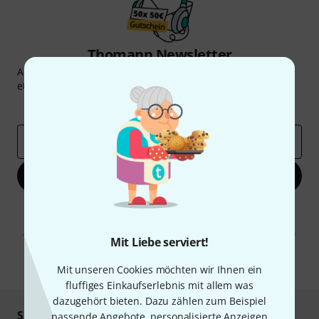
Thomann Newsletter
Abonniere den Thomann Newsletter und gewinne mit
etwas Glück einen von
50 Gutscheinen
über jeweils
50€
!
Inspirierende Beiträge
Deals
Thomann Insights
E-Mail-Adresse
*
Jetzt anmelden
Mit Klick auf „Jetzt anmelden“ stimmen Sie dem Erhalt von E-Mail-
Werbung und einer Messung des E-Mail-Nutzungsverhaltens zu. Die
Abmeldung ist jederzeit möglich. Weitere Informationen finden Sie in
Mit Liebe serviert!
unseren
Datenschutzhinweisen
.
* Pflichtfeld
Mit unseren Cookies möchten wir Ihnen ein
fluffiges Einkaufserlebnis mit allem was
dazugehört bieten. Dazu zählen zum Beispiel
Sicher einkaufen & bezahlen
passende Angebote, personalisierte Anzeigen