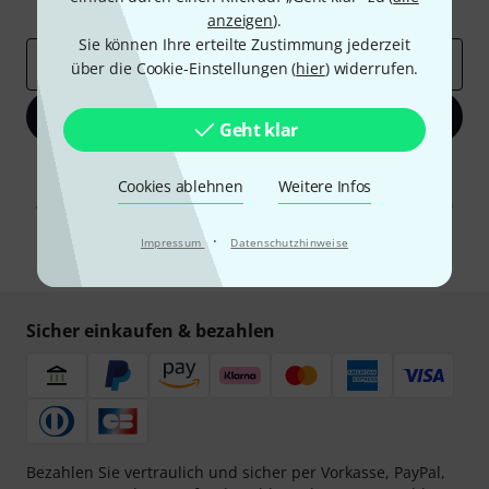
Inspirierende Beiträge
Deals
Thomann Insights
anzeigen
).
Sie können Ihre erteilte Zustimmung jederzeit
E-Mail-Adresse
*
über die Cookie-Einstellungen (
hier
) widerrufen.
Jetzt anmelden
Geht klar
Mit Klick auf „Jetzt anmelden“ stimmen Sie dem Erhalt von E-Mail-
Cookies ablehnen
Weitere Infos
Werbung und einer Messung des E-Mail-Nutzungsverhaltens zu. Die
Abmeldung ist jederzeit möglich. Weitere Informationen finden Sie in
unseren
Datenschutzhinweisen
.
·
Impressum
Datenschutzhinweise
* Pflichtfeld
Sicher einkaufen & bezahlen
Bezahlen Sie vertraulich und sicher per Vorkasse, PayPal,