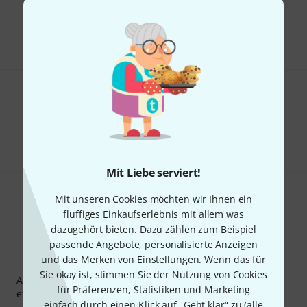
Kostenloser Versand ab € 69
Alle Preise inkl. MwSt.
Gefällt Ihnen, was Sie sehen?
Teilen
Hilfe & Feedback
Mit Liebe serviert!
Mit unseren Cookies möchten wir Ihnen ein
fluffiges Einkaufserlebnis mit allem was
dazugehört bieten. Dazu zählen zum Beispiel
passende Angebote, personalisierte Anzeigen
und das Merken von Einstellungen. Wenn das für
Thomann Newsletter
Sie okay ist, stimmen Sie der Nutzung von Cookies
Abonniere den Thomann Newsletter und gewinne mit
für Präferenzen, Statistiken und Marketing
etwas Glück einen von
50 Gutscheinen
über jeweils
50€
!
einfach durch einen Klick auf „Geht klar“ zu (
alle