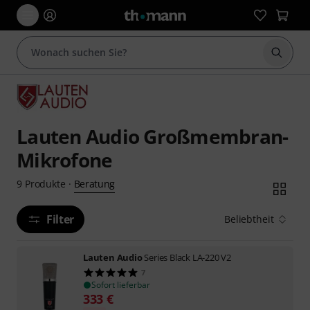
Suche 
Lauten Audio Großmembran-
Mikrofone
Beratung
9
Produkte
·
Filter
Beliebtheit
Lauten Audio
Series Black LA-220 V2
7
Sofort lieferbar
333
€