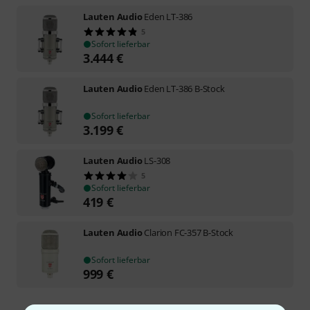
Lauten Audio
Eden LT-386
5
Sofort lieferbar
3.444
€
Lauten Audio
Eden LT-386 B-Stock
Sofort lieferbar
3.199
€
Lauten Audio
LS-308
5
Sofort lieferbar
419
€
Lauten Audio
Clarion FC-357 B-Stock
Sofort lieferbar
999
€