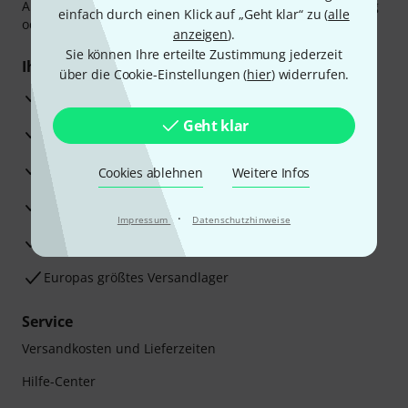
Amazon Pay,
Klarna Sofort bezahlen
,
Klarna Ratenzahlung
einfach durch einen Klick auf „Geht klar“ zu (
alle
oder Kreditkarte.
anzeigen
).
Sie können Ihre erteilte Zustimmung jederzeit
Ihre Vorteile
über die Cookie-Einstellungen (
hier
) widerrufen.
3 Jahre Thomann Garantie
Geht klar
30 Tage Money-Back-Garantie
Reparaturservice
Cookies ablehnen
Weitere Infos
Beratung durch Fachexperten
·
Impressum
Datenschutzhinweise
Zufriedenheitsgarantie
Europas größtes Versandlager
Service
Versandkosten und Lieferzeiten
Hilfe-Center