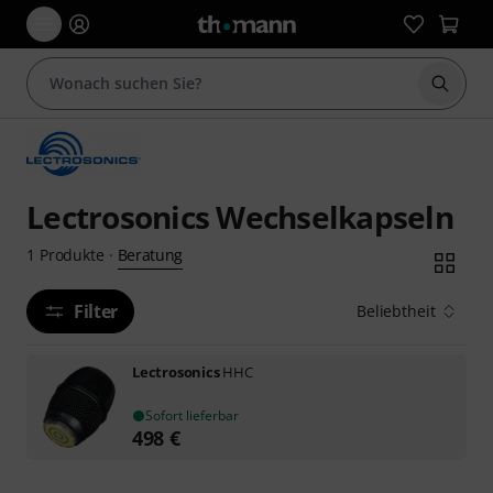
Suche 
Lectrosonics Wechselkapseln
Beratung
1
Produkte
·
Filter
Beliebtheit
Lectrosonics
HHC
Sofort lieferbar
498
€