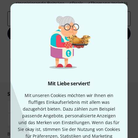
Inspirierende Beiträge
Deals
Thomann Insights
E-Mail-Adresse
*
Jetzt anmelden
Mit Klick auf „Jetzt anmelden“ stimmen Sie dem Erhalt von E-Mail-
Werbung und einer Messung des E-Mail-Nutzungsverhaltens zu. Die
Abmeldung ist jederzeit möglich. Weitere Informationen finden Sie in
unseren
Datenschutzhinweisen
.
* Pflichtfeld
Mit Liebe serviert!
Sicher einkaufen & bezahlen
Mit unseren Cookies möchten wir Ihnen ein
fluffiges Einkaufserlebnis mit allem was
dazugehört bieten. Dazu zählen zum Beispiel
passende Angebote, personalisierte Anzeigen
und das Merken von Einstellungen. Wenn das für
Sie okay ist, stimmen Sie der Nutzung von Cookies
Bezahlen Sie vertraulich und sicher per Vorkasse, PayPal,
für Präferenzen, Statistiken und Marketing