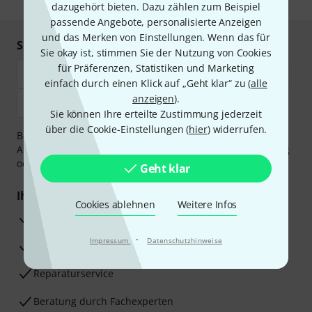
dazugehört bieten. Dazu zählen zum Beispiel
passende Angebote, personalisierte Anzeigen
und das Merken von Einstellungen. Wenn das für
Sicher einkaufen & bezahlen
Sie okay ist, stimmen Sie der Nutzung von Cookies
für Präferenzen, Statistiken und Marketing
einfach durch einen Klick auf „Geht klar“ zu (
alle
anzeigen
).
Sie können Ihre erteilte Zustimmung jederzeit
über die Cookie-Einstellungen (
hier
) widerrufen.
Bezahlen Sie vertraulich und sicher per Vorkasse, PayPal,
Amazon Pay,
Klarna Sofort bezahlen
,
Klarna Ratenzahlung
oder Kreditkarte.
Geht klar
Ihre Vorteile
Cookies ablehnen
Weitere Infos
3 Jahre Thomann Garantie
·
Impressum
Datenschutzhinweise
30 Tage Money-Back-Garantie
Reparaturservice
Beratung durch Fachexperten