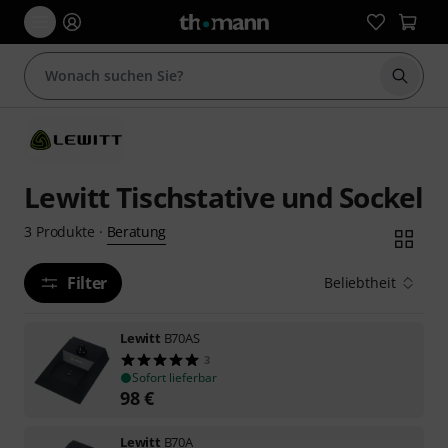
Suche 
Lewitt Tischstative und Sockel
Beratung
3
Produkte
·
Filter
Beliebtheit
Lewitt
B70AS
3
Sofort lieferbar
98
€
Lewitt
B70A