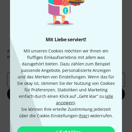
Mit Liebe serviert!
Thomann Newsletter
Abonniere den Thomann Newsletter und gewinne mit
Mit unseren Cookies möchten wir Ihnen ein
etwas Glück einen von
50 Gutscheinen
über jeweils
50€
!
fluffiges Einkaufserlebnis mit allem was
dazugehört bieten. Dazu zählen zum Beispiel
Inspirierende Beiträge
Deals
Thomann Insights
passende Angebote, personalisierte Anzeigen
und das Merken von Einstellungen. Wenn das für
E-Mail-Adresse
*
Sie okay ist, stimmen Sie der Nutzung von Cookies
für Präferenzen, Statistiken und Marketing
Jetzt anmelden
einfach durch einen Klick auf „Geht klar“ zu (
alle
anzeigen
).
Mit Klick auf „Jetzt anmelden“ stimmen Sie dem Erhalt von E-Mail-
Sie können Ihre erteilte Zustimmung jederzeit
Werbung und einer Messung des E-Mail-Nutzungsverhaltens zu. Die
über die Cookie-Einstellungen (
hier
) widerrufen.
Abmeldung ist jederzeit möglich. Weitere Informationen finden Sie in
unseren
Datenschutzhinweisen
.
* Pflichtfeld