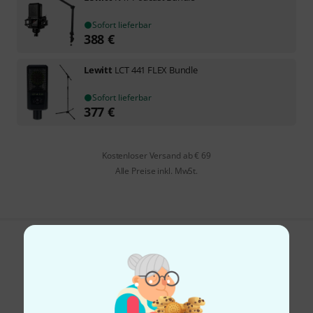
Sofort lieferbar
388
€
Lewitt
LCT 441 FLEX Bundle
Sofort lieferbar
377
€
Kostenloser Versand ab € 69
Alle Preise inkl. MwSt.
Gefällt Ihnen, was Sie sehen?
Teilen
Hilfe & Feedback