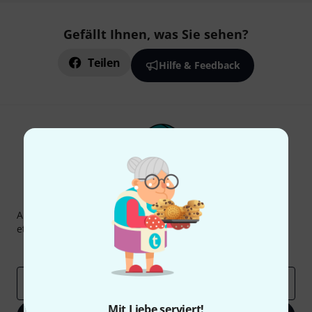
Gefällt Ihnen, was Sie sehen?
Teilen
Hilfe & Feedback
Thomann Newsletter
Abonniere den Thomann Newsletter und gewinne mit
etwas Glück einen von
50 Gutscheinen
über jeweils
50€
!
Inspirierende Beiträge
Deals
Thomann Insights
E-Mail-Adresse
*
Mit Liebe serviert!