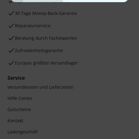
3 Jahre Thomann Garantie
30 Tage Money-Back-Garantie
Reparaturservice
Beratung durch Fachexperten
Zufriedenheitsgarantie
Europas größtes Versandlager
Service
Versandkosten und Lieferzeiten
Hilfe-Center
Gutscheine
Kontakt
Ladengeschäft