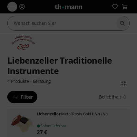
Suche 
Liebenzeller Traditionelle
Instrumente
Beratung
4
Produkte
·
Filter
Beliebtheit
Liebenzeller
Metal Rosin Gold II Vn / Va
Sofort lieferbar
27
€