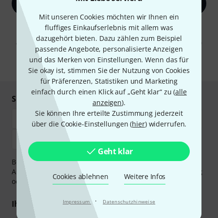
Jetzt anmelden
Mit unseren Cookies möchten wir Ihnen ein
Mit Klick auf „Jetzt anmelden“ stimmen Sie dem Erhalt von E-Mail-
fluffiges Einkaufserlebnis mit allem was
Werbung und einer Messung des E-Mail-Nutzungsverhaltens zu. Die
dazugehört bieten. Dazu zählen zum Beispiel
Abmeldung ist jederzeit möglich. Weitere Informationen finden Sie in
passende Angebote, personalisierte Anzeigen
unseren
Datenschutzhinweisen
.
und das Merken von Einstellungen. Wenn das für
* Pflichtfeld
Sie okay ist, stimmen Sie der Nutzung von Cookies
für Präferenzen, Statistiken und Marketing
einfach durch einen Klick auf „Geht klar“ zu (
alle
Sicher einkaufen & bezahlen
anzeigen
).
Sie können Ihre erteilte Zustimmung jederzeit
über die Cookie-Einstellungen (
hier
) widerrufen.
Geht klar
Bezahlen Sie vertraulich und sicher per Vorkasse, PayPal,
Amazon Pay,
Klarna Sofort bezahlen
,
Klarna Ratenzahlung
Cookies ablehnen
Weitere Infos
oder Kreditkarte.
·
Impressum
Datenschutzhinweise
Ihre Vorteile