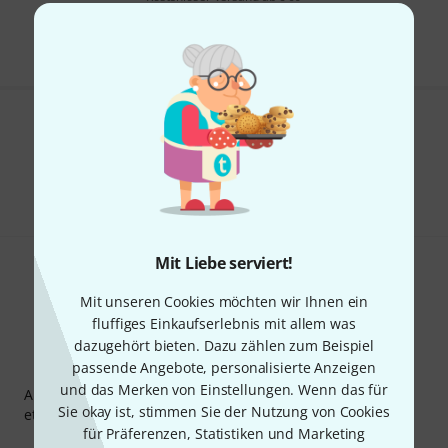
Alle Preise inkl. MwSt.
Gefällt Ihnen, was Sie sehen?
Teilen
Hilfe & Feedback
Mit Liebe serviert!
Mit unseren Cookies möchten wir Ihnen ein
fluffiges Einkaufserlebnis mit allem was
dazugehört bieten. Dazu zählen zum Beispiel
Thomann Newsletter
passende Angebote, personalisierte Anzeigen
und das Merken von Einstellungen. Wenn das für
Abonniere den Thomann Newsletter und gewinne mit
Sie okay ist, stimmen Sie der Nutzung von Cookies
etwas Glück einen von
50 Gutscheinen
über jeweils
50€
!
für Präferenzen, Statistiken und Marketing
Inspirierende Beiträge
Deals
Thomann Insights