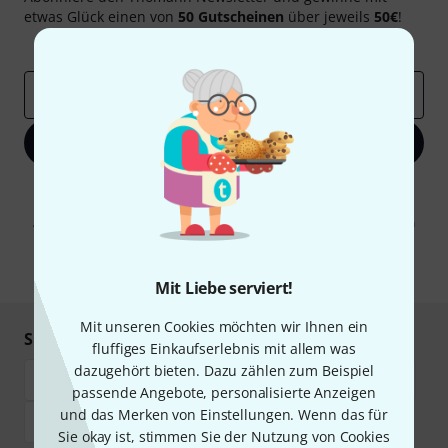
etwas Glück einen von
50 Gutscheinen
über jeweils
50€
!
Inspirierende Beiträge
Deals
Thomann Insights
E-Mail-Adresse
*
Jetzt anmelden
Mit Klick auf „Jetzt anmelden“ stimmen Sie dem Erhalt von E-Mail-
Werbung und einer Messung des E-Mail-Nutzungsverhaltens zu. Die
Abmeldung ist jederzeit möglich. Weitere Informationen finden Sie in
unseren
Datenschutzhinweisen
.
* Pflichtfeld
Mit Liebe serviert!
Mit unseren Cookies möchten wir Ihnen ein
Sicher einkaufen & bezahlen
fluffiges Einkaufserlebnis mit allem was
dazugehört bieten. Dazu zählen zum Beispiel
passende Angebote, personalisierte Anzeigen
und das Merken von Einstellungen. Wenn das für
Sie okay ist, stimmen Sie der Nutzung von Cookies