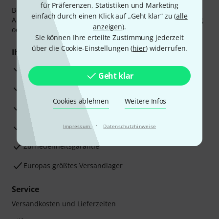
für Präferenzen, Statistiken und Marketing
Bezahlen Sie vertraulich und sicher per Vorkasse, PayPal,
einfach durch einen Klick auf „Geht klar“ zu (
alle
Amazon Pay,
Klarna Sofort bezahlen
,
Klarna Ratenzahlung
anzeigen
).
oder Kreditkarte.
Sie können Ihre erteilte Zustimmung jederzeit
über die Cookie-Einstellungen (
hier
) widerrufen.
Ihre Vorteile
3 Jahre Thomann Garantie
Geht klar
30 Tage Money-Back-Garantie
Cookies ablehnen
Weitere Infos
Reparaturservice
·
Beratung durch Fachexperten
Impressum
Datenschutzhinweise
Zufriedenheitsgarantie
Europas größtes Versandlager
Service
Versandkosten und Lieferzeiten