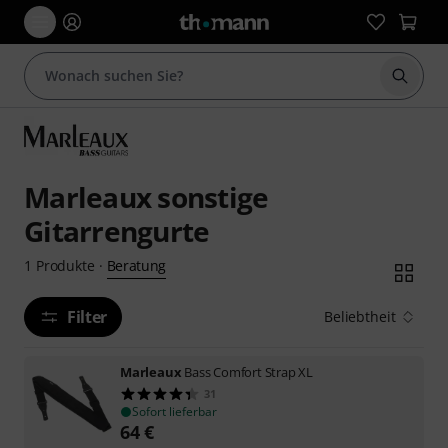
Suche 
Marleaux sonstige
Gitarrengurte
Beratung
1
Produkte
·
Filter
Beliebtheit
Marleaux
Bass Comfort Strap XL
31
Sofort lieferbar
64
€