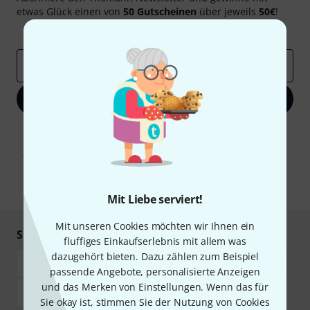
etwas Glück einen von
50 Gutscheinen
über jeweils
50€
!
Inspirierende Beiträge
Deals
Thomann Insights
E-Mail-Adresse
*
Jetzt anmelden
Mit Klick auf „Jetzt anmelden“ stimmen Sie dem Erhalt von E-Mail-
Werbung und einer Messung des E-Mail-Nutzungsverhaltens zu. Die
Abmeldung ist jederzeit möglich. Weitere Informationen finden Sie in
unseren
Datenschutzhinweisen
.
* Pflichtfeld
Mit Liebe serviert!
Mit unseren Cookies möchten wir Ihnen ein
Sicher einkaufen & bezahlen
fluffiges Einkaufserlebnis mit allem was
dazugehört bieten. Dazu zählen zum Beispiel
passende Angebote, personalisierte Anzeigen
und das Merken von Einstellungen. Wenn das für
Sie okay ist, stimmen Sie der Nutzung von Cookies