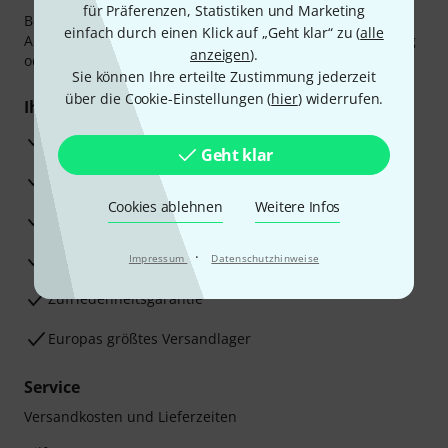
für Präferenzen, Statistiken und Marketing
Bezahlen Sie vertraulich und sicher per Vorkasse, PayPal,
einfach durch einen Klick auf „Geht klar“ zu (
alle
Amazon Pay,
Klarna Sofort bezahlen
,
Klarna Ratenzahlung
anzeigen
).
oder Kreditkarte.
Sie können Ihre erteilte Zustimmung jederzeit
über die Cookie-Einstellungen (
hier
) widerrufen.
Ihre Vorteile
3 Jahre Thomann Garantie
Geht klar
30 Tage Money-Back-Garantie
Cookies ablehnen
Weitere Infos
Reparaturservice
·
Beratung durch Fachexperten
Impressum
Datenschutzhinweise
Zufriedenheitsgarantie
Europas größtes Versandlager
Service
Versandkosten und Lieferzeiten