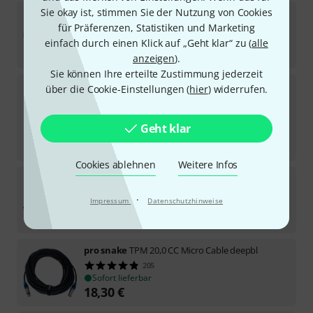
Sie okay ist, stimmen Sie der Nutzung von Cookies
pro snake
XLR Cable 50m
für Präferenzen, Statistiken und Marketing
109
Sofort lieferbar
einfach durch einen Klick auf „Geht klar“ zu (
alle
44
€
anzeigen
).
Sie können Ihre erteilte Zustimmung jederzeit
Cordial
CCM 10 FM
über die Cookie-Einstellungen (
hier
) widerrufen.
1155
Sofort lieferbar
15,30
€
Geht klar
-9%
30-Tage-Bestpreis
:
16,90
€
Cookies ablehnen
Weitere Infos
the sssnake
PC 20 Power Audio
164
·
Impressum
Datenschutzhinweise
Sofort lieferbar
68
€
pro snake
TPM 20,0 CC Micro Cable deepbl
205
Sofort lieferbar
18,30
€