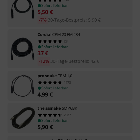
Sofort lieferbar
5,50
€
-7%
30-Tage-Bestpreis
:
5,90
€
Cordial
CPM 20 FM 234
28
Sofort lieferbar
37
€
-12%
30-Tage-Bestpreis
:
42
€
pro snake
TPM 1,0
1173
Sofort lieferbar
4,99
€
the sssnake
SMP6BK
2327
Sofort lieferbar
5,90
€