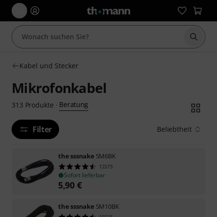
Suche 
Kabel und Stecker
Mikrofonkabel
Beratung
313
Produkte
·
Filter
Beliebtheit
the sssnake
SM6BK
12375
Sofort lieferbar
5,90
€
the sssnake
SM10BK
10335