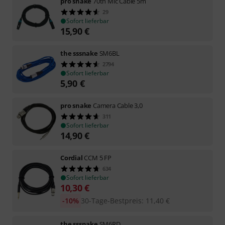
pro snake
70th Mic Cable 5m
29
Sofort lieferbar
15,90
€
the sssnake
SM6BL
2794
Sofort lieferbar
5,90
€
pro snake
Camera Cable 3,0
311
Sofort lieferbar
14,90
€
Cordial
CCM 5 FP
634
Sofort lieferbar
10,30
€
-10%
30-Tage-Bestpreis
:
11,40
€
the sssnake
SM6RD