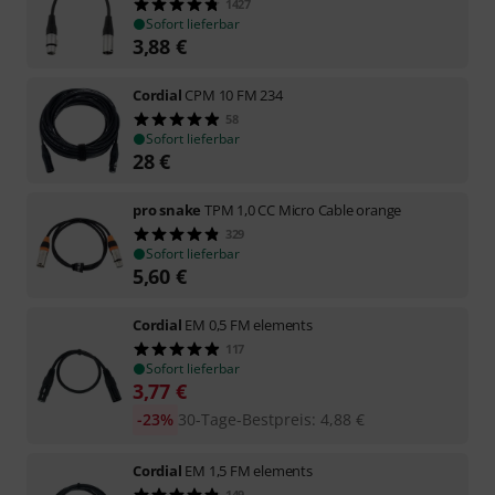
1427
Sofort lieferbar
3,88
€
Cordial
CPM 10 FM 234
58
Sofort lieferbar
28
€
pro snake
TPM 1,0 CC Micro Cable orange
329
Sofort lieferbar
5,60
€
Cordial
EM 0,5 FM elements
117
Sofort lieferbar
3,77
€
-23%
30-Tage-Bestpreis
:
4,88
€
Cordial
EM 1,5 FM elements
149