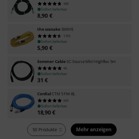
489
Sofort lieferbar
8,90
€
the sssnake
SM6YE
1795
Sofort lieferbar
5,90
€
Sommer Cable
SC-Source MkII Highflex 5m
46
Sofort lieferbar
31
€
Cordial
CTM 5 FM-BL
603
Sofort lieferbar
18,90
€
Mehr anzeigen
50 Produkte