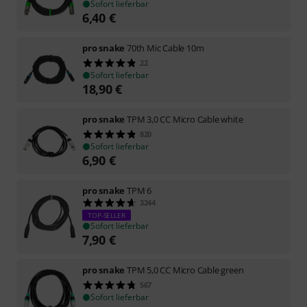
Sofort lieferbar
6,40
€
pro snake
70th Mic Cable 10m
22
Sofort lieferbar
18,90
€
pro snake
TPM 3,0 CC Micro Cable white
820
Sofort lieferbar
6,90
€
pro snake
TPM 6
3244
TOP-SELLER
Sofort lieferbar
7,90
€
pro snake
TPM 5,0 CC Micro Cable green
567
Sofort lieferbar