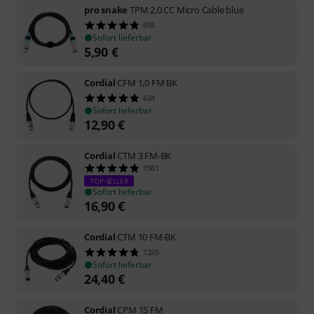
pro snake
TPM 2,0 CC Micro Cable blue
605
Sofort lieferbar
5,90
€
Cordial
CFM 1,0 FM BK
634
Sofort lieferbar
12,90
€
Cordial
CTM 3 FM-BK
1501
TOP-SELLER
Sofort lieferbar
16,90
€
Cordial
CTM 10 FM-BK
1225
Sofort lieferbar
24,40
€
Cordial
CPM 15 FM