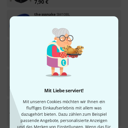
7,90
€
the sssnake
SM10BL
1908
Sofort lieferbar
7,90
€
pro snake
TPM 15
220
Sofort lieferbar
15,40
€
Cordial
CTM 1,5 FM-BK
219
Sofort lieferbar
15,40
Mit Liebe serviert!
€
Mit unseren Cookies möchten wir Ihnen ein
the sssnake
SK233-0,5 XLR Patch
fluffiges Einkaufserlebnis mit allem was
2086
dazugehört bieten. Dazu zählen zum Beispiel
Sofort lieferbar
4,44
€
passende Angebote, personalisierte Anzeigen
und das Merken von Einstellungen. Wenn das für