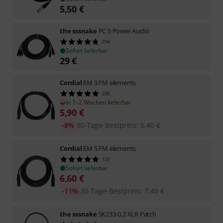
5,50
€
the sssnake
PC 5 Power Audio
294
Sofort lieferbar
29
€
Cordial
EM 3 FM elements
208
In 1–2 Wochen lieferbar
5,90
€
-8%
30-Tage-Bestpreis
:
6,40
€
Cordial
EM 5 FM elements
131
Sofort lieferbar
6,60
€
-11%
30-Tage-Bestpreis
:
7,40
€
the sssnake
SK233-0,3 XLR Patch