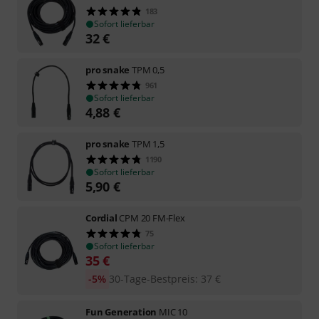
183
Sofort lieferbar
32
€
pro snake
TPM 0,5
961
Sofort lieferbar
4,88
€
pro snake
TPM 1,5
1190
Sofort lieferbar
5,90
€
Cordial
CPM 20 FM-Flex
75
Sofort lieferbar
35
€
-5%
30-Tage-Bestpreis
:
37
€
Fun Generation
MIC 10