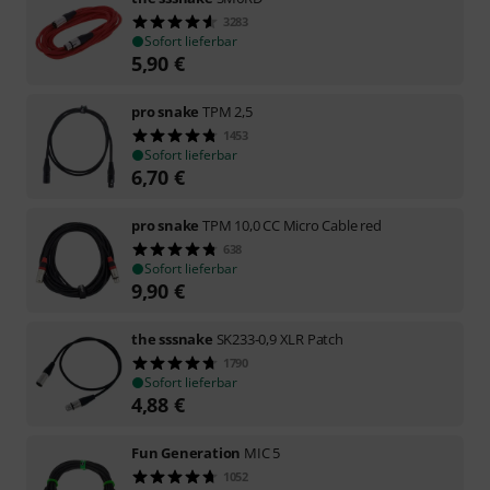
3283
Sofort lieferbar
5,90
€
pro snake
TPM 2,5
1453
Sofort lieferbar
6,70
€
pro snake
TPM 10,0 CC Micro Cable red
638
Sofort lieferbar
9,90
€
the sssnake
SK233-0,9 XLR Patch
1790
Sofort lieferbar
4,88
€
Fun Generation
MIC 5
1052