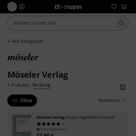
Suche 
Alle Kategorien
Möseler Verlag
Beratung
1
Produkte
·
Filter
Beliebtheit
Möseler Verlag
Mozart Kegelduette Clarinet
5
Sofort lieferbar
13,90
€