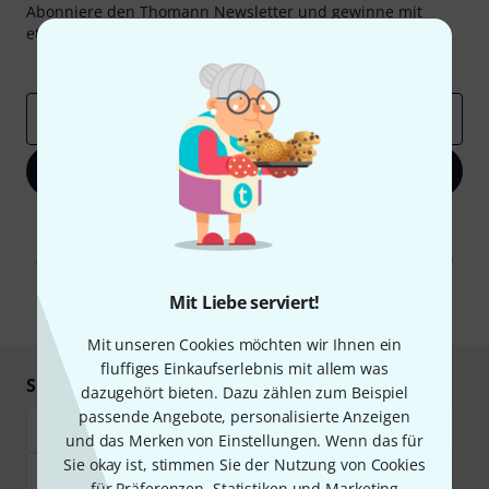
Abonniere den Thomann Newsletter und gewinne mit
etwas Glück einen von
50 Gutscheinen
über jeweils
50€
!
Inspirierende Beiträge
Deals
Thomann Insights
E-Mail-Adresse
*
Jetzt anmelden
Mit Klick auf „Jetzt anmelden“ stimmen Sie dem Erhalt von E-Mail-
Werbung und einer Messung des E-Mail-Nutzungsverhaltens zu. Die
Abmeldung ist jederzeit möglich. Weitere Informationen finden Sie in
unseren
Datenschutzhinweisen
.
Mit Liebe serviert!
* Pflichtfeld
Mit unseren Cookies möchten wir Ihnen ein
fluffiges Einkaufserlebnis mit allem was
Sicher einkaufen & bezahlen
dazugehört bieten. Dazu zählen zum Beispiel
passende Angebote, personalisierte Anzeigen
und das Merken von Einstellungen. Wenn das für
Sie okay ist, stimmen Sie der Nutzung von Cookies
für Präferenzen, Statistiken und Marketing