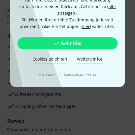
einfach durch einen Klick auf „Geht klar“ zu (
alle
Bezahlen Sie vertraulich und sicher per Vorkasse, PayPal,
anzeigen
).
Amazon Pay,
Klarna Sofort bezahlen
,
Klarna Ratenzahlung
Sie können Ihre erteilte Zustimmung jederzeit
oder Kreditkarte.
über die Cookie-Einstellungen (
hier
) widerrufen.
Ihre Vorteile
Geht klar
3 Jahre Thomann Garantie
30 Tage Money-Back-Garantie
Cookies ablehnen
Weitere Infos
Reparaturservice
·
Impressum
Datenschutzhinweise
Beratung durch Fachexperten
Zufriedenheitsgarantie
Europas größtes Versandlager
Service
Versandkosten und Lieferzeiten