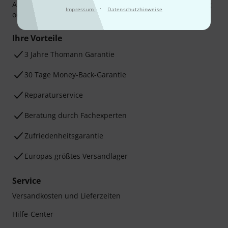
Amazon Pay,
Klarna Sofort bezahlen
,
Klarna Ratenzahlung
·
Impressum
Datenschutzhinweise
oder Kreditkarte.
Ihre Vorteile
3 Jahre Thomann Garantie
30 Tage Money-Back-Garantie
Reparaturservice
Beratung durch Fachexperten
Zufriedenheitsgarantie
Europas größtes Versandlager
Service
Versandkosten und Lieferzeiten
Hilfe-Center