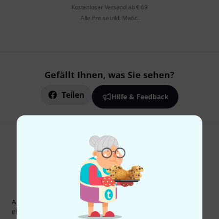
Kostenloser Versand ab € 69
Alle Preise inkl. MwSt.
Gefällt Ihnen, was Sie sehen?
Teilen
Hilfe & Feedback
Thomann Newsletter
Abonniere den Thomann Newsletter und gewinne mit
etwas Glück einen von
50 Gutscheinen
über jeweils
50€
!