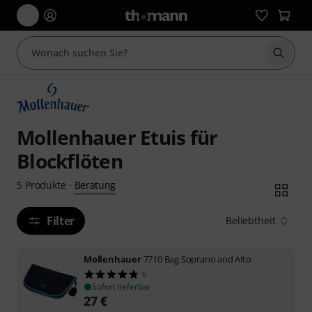
Suche 
Mollenhauer Etuis für
Blockflöten
Beratung
5
Produkte
·
Filter
Beliebtheit
Mollenhauer
7710 Bag Soprano and Alto
6
Sofort lieferbar
27
€