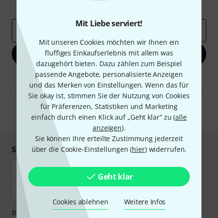
Inspirierende Beiträge
Deals
Thomann Insights
Mit Liebe serviert!
E-Mail-Adresse
*
Mit unseren Cookies möchten wir Ihnen ein
fluffiges Einkaufserlebnis mit allem was
Jetzt anmelden
dazugehört bieten. Dazu zählen zum Beispiel
passende Angebote, personalisierte Anzeigen
Mit Klick auf „Jetzt anmelden“ stimmen Sie dem Erhalt von E-Mail-
und das Merken von Einstellungen. Wenn das für
Werbung und einer Messung des E-Mail-Nutzungsverhaltens zu. Die
Abmeldung ist jederzeit möglich. Weitere Informationen finden Sie in
Sie okay ist, stimmen Sie der Nutzung von Cookies
unseren
Datenschutzhinweisen
.
für Präferenzen, Statistiken und Marketing
* Pflichtfeld
einfach durch einen Klick auf „Geht klar“ zu (
alle
anzeigen
).
Sie können Ihre erteilte Zustimmung jederzeit
Sicher einkaufen & bezahlen
über die Cookie-Einstellungen (
hier
) widerrufen.
Geht klar
Cookies ablehnen
Weitere Infos
Bezahlen Sie vertraulich und sicher per Vorkasse, PayPal,