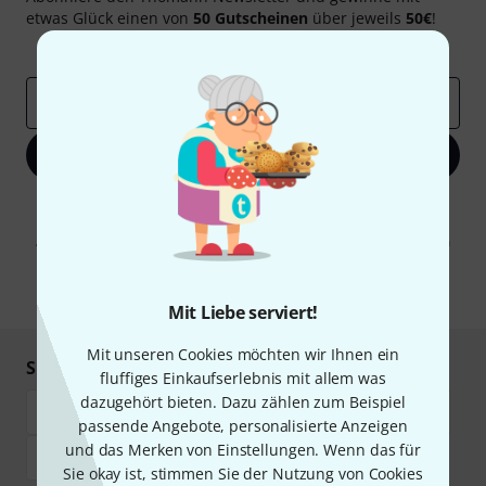
etwas Glück einen von
50 Gutscheinen
über jeweils
50€
!
Inspirierende Beiträge
Deals
Thomann Insights
E-Mail-Adresse
*
Jetzt anmelden
Mit Klick auf „Jetzt anmelden“ stimmen Sie dem Erhalt von E-Mail-
Werbung und einer Messung des E-Mail-Nutzungsverhaltens zu. Die
Abmeldung ist jederzeit möglich. Weitere Informationen finden Sie in
unseren
Datenschutzhinweisen
.
* Pflichtfeld
Mit Liebe serviert!
Mit unseren Cookies möchten wir Ihnen ein
Sicher einkaufen & bezahlen
fluffiges Einkaufserlebnis mit allem was
dazugehört bieten. Dazu zählen zum Beispiel
passende Angebote, personalisierte Anzeigen
und das Merken von Einstellungen. Wenn das für
Sie okay ist, stimmen Sie der Nutzung von Cookies