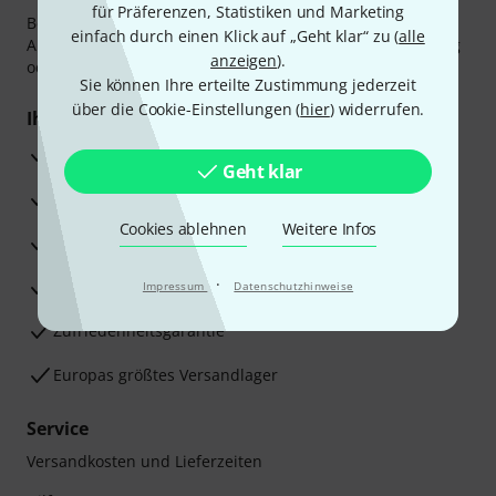
für Präferenzen, Statistiken und Marketing
Bezahlen Sie vertraulich und sicher per Vorkasse, PayPal,
einfach durch einen Klick auf „Geht klar“ zu (
alle
Amazon Pay,
Klarna Sofort bezahlen
,
Klarna Ratenzahlung
anzeigen
).
oder Kreditkarte.
Sie können Ihre erteilte Zustimmung jederzeit
über die Cookie-Einstellungen (
hier
) widerrufen.
Ihre Vorteile
3 Jahre Thomann Garantie
Geht klar
30 Tage Money-Back-Garantie
Cookies ablehnen
Weitere Infos
Reparaturservice
·
Beratung durch Fachexperten
Impressum
Datenschutzhinweise
Zufriedenheitsgarantie
Europas größtes Versandlager
Service
Versandkosten und Lieferzeiten