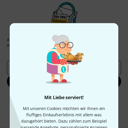
Thomann Newsletter
Abonniere den Thomann Newsletter und gewinne mit
etwas Glück einen von
50 Gutscheinen
über jeweils
50€
!
Inspirierende Beiträge
Deals
Thomann Insights
E-Mail-Adresse
*
Jetzt anmelden
Mit Klick auf „Jetzt anmelden“ stimmen Sie dem Erhalt von E-Mail-
Mit Liebe serviert!
Werbung und einer Messung des E-Mail-Nutzungsverhaltens zu. Die
Abmeldung ist jederzeit möglich. Weitere Informationen finden Sie in
Mit unseren Cookies möchten wir Ihnen ein
unseren
Datenschutzhinweisen
.
fluffiges Einkaufserlebnis mit allem was
* Pflichtfeld
dazugehört bieten. Dazu zählen zum Beispiel
passende Angebote, personalisierte Anzeigen