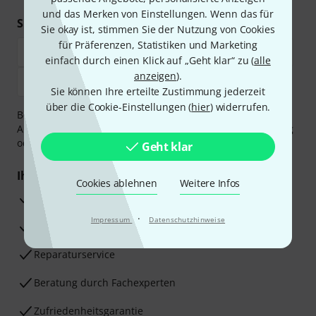
und das Merken von Einstellungen. Wenn das für
Sicher einkaufen & bezahlen
Sie okay ist, stimmen Sie der Nutzung von Cookies
für Präferenzen, Statistiken und Marketing
einfach durch einen Klick auf „Geht klar“ zu (
alle
anzeigen
).
Sie können Ihre erteilte Zustimmung jederzeit
über die Cookie-Einstellungen (
hier
) widerrufen.
Bezahlen Sie vertraulich und sicher per Vorkasse, PayPal,
Amazon Pay,
Klarna Sofort bezahlen
,
Klarna Ratenzahlung
oder Kreditkarte.
Geht klar
Ihre Vorteile
Cookies ablehnen
Weitere Infos
3 Jahre Thomann Garantie
·
Impressum
Datenschutzhinweise
30 Tage Money-Back-Garantie
Reparaturservice
Beratung durch Fachexperten
Zufriedenheitsgarantie