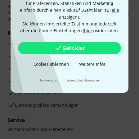
für Präferenzen, Statistiken und Marketing
Bezahlen Sie vertraulich und sicher per Vorkasse, PayPal,
einfach durch einen Klick auf „Geht klar“ zu (
alle
Amazon Pay,
Klarna Sofort bezahlen
,
Klarna Ratenzahlung
anzeigen
).
oder Kreditkarte.
Sie können Ihre erteilte Zustimmung jederzeit
über die Cookie-Einstellungen (
hier
) widerrufen.
Ihre Vorteile
3 Jahre Thomann Garantie
Geht klar
30 Tage Money-Back-Garantie
Cookies ablehnen
Weitere Infos
Reparaturservice
·
Beratung durch Fachexperten
Impressum
Datenschutzhinweise
Zufriedenheitsgarantie
Europas größtes Versandlager
Service
Versandkosten und Lieferzeiten