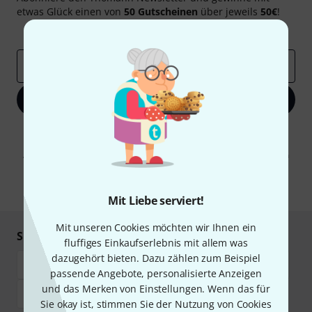
etwas Glück einen von
50 Gutscheinen
über jeweils
50€
!
Inspirierende Beiträge
Deals
Thomann Insights
E-Mail-Adresse
*
Jetzt anmelden
Mit Klick auf „Jetzt anmelden“ stimmen Sie dem Erhalt von E-Mail-
Werbung und einer Messung des E-Mail-Nutzungsverhaltens zu. Die
Abmeldung ist jederzeit möglich. Weitere Informationen finden Sie in
unseren
Datenschutzhinweisen
.
* Pflichtfeld
Mit Liebe serviert!
Mit unseren Cookies möchten wir Ihnen ein
Sicher einkaufen & bezahlen
fluffiges Einkaufserlebnis mit allem was
dazugehört bieten. Dazu zählen zum Beispiel
passende Angebote, personalisierte Anzeigen
und das Merken von Einstellungen. Wenn das für
Sie okay ist, stimmen Sie der Nutzung von Cookies