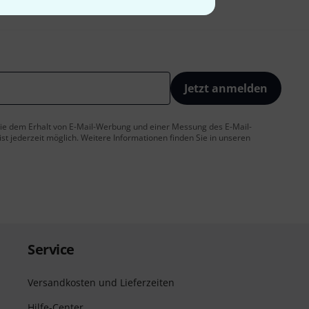
Jetzt anmelden
 Sie dem Erhalt von E-Mail-Werbung und einer Messung des E-Mail-
t jederzeit möglich. Weitere Informationen finden Sie in unseren
Service
Versandkosten und Lieferzeiten
Hilfe-Center