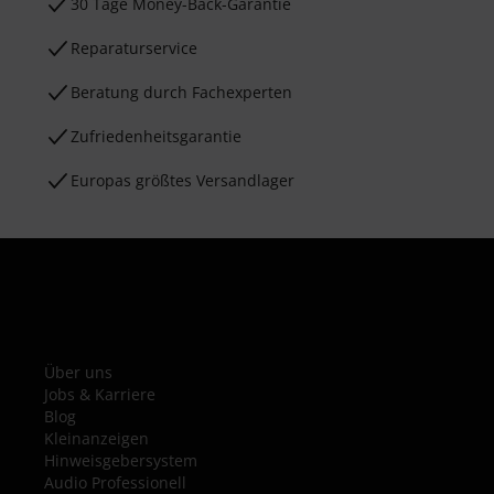
30 Tage Money-Back-Garantie
Reparaturservice
Beratung durch Fachexperten
Zufriedenheitsgarantie
Europas größtes Versandlager
Über uns
Jobs & Karriere
Blog
Kleinanzeigen
Hinweisgebersystem
Audio Professionell