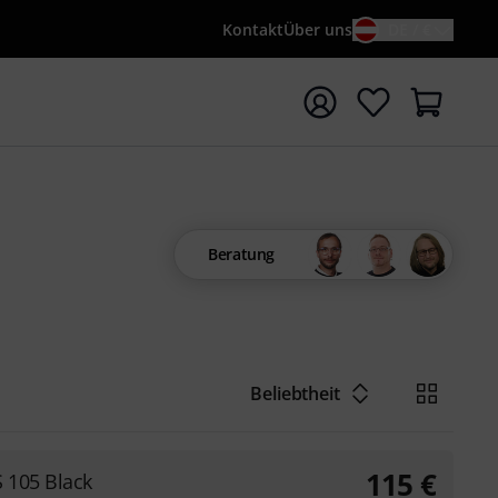
Kontakt
Über uns
DE / €
e mit Suchwort {searchTerm} starten
Beratung
Beliebtheit
115
€
 105 Black