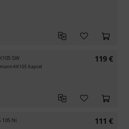
119
€
KK105 SW
umann KK105 Kapsel
111
€
 105 Ni