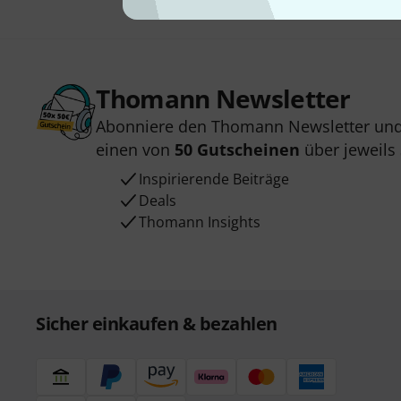
Thomann Newsletter
Abonniere den Thomann Newsletter und
einen von
50 Gutscheinen
über jeweils
Inspirierende Beiträge
Deals
Thomann Insights
Sicher einkaufen & bezahlen