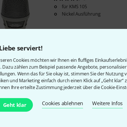
für KMS 105
Nickel Ausführung
Sofort lieferbar
Liebe serviert!
Kostenloser Versand ab €
seren Cookies möchten wir Ihnen ein fluffiges Einkaufserlebn
Alle Preise inkl. MwSt.
n. Dazu zählen zum Beispiel passende Angebote, personalisie
llungen. Wenn das für Sie okay ist, stimmen Sie der Nutzung 
tiken und Marketing einfach durch einen Klick auf „Geht klar“ z
nnen Ihre erteilte Zustimmung jederzeit über die Cookie-Einst
Gefällt Ihnen, was Sie sehen?
Cookies ablehnen
Weitere Infos
Geht klar
Teilen
Hilfe & Feedback