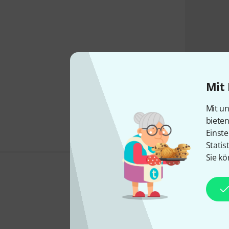
Mit 
Mit un
biete
Einste
Statis
Sie kö