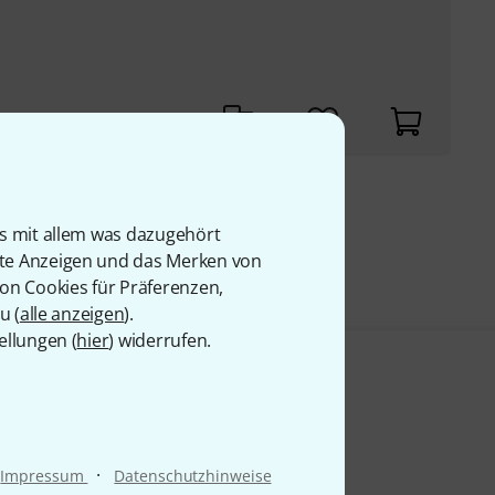
 69
is mit allem was dazugehört
rte Anzeigen und das Merken von
von Cookies für Präferenzen,
u (
alle anzeigen
).
ellungen (
hier
) widerrufen.
·
Impressum
Datenschutzhinweise