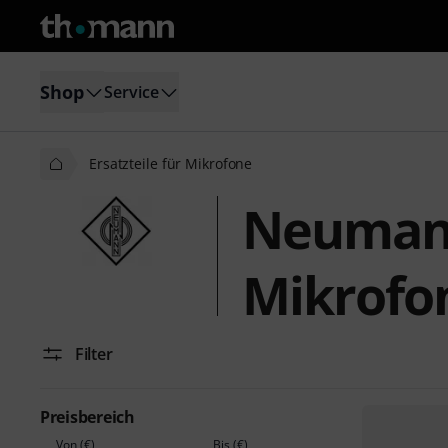
Shop
Service
Ersatzteile für Mikrofone
Neumann 
Mikrofo
Filter
Preisbereich
Von (€)
Bis (€)