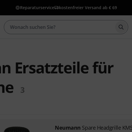
Reparaturservice
kostenfreier Versand ab € 69
Such
Ersatzteile für
ne
3
Neumann
Spare Headgrille KMS