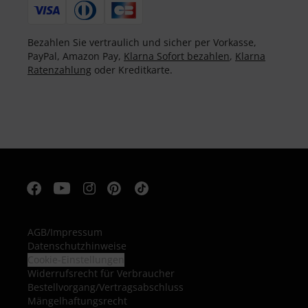
Bezahlen Sie vertraulich und sicher per Vorkasse,
PayPal, Amazon Pay,
Klarna Sofort bezahlen
,
Klarna
Ratenzahlung
oder Kreditkarte.
AGB
/
Impressum
Datenschutzhinweise
Cookie-Einstellungen
Widerrufsrecht für Verbraucher
Bestellvorgang/Vertragsabschluss
Mängelhaftungsrecht