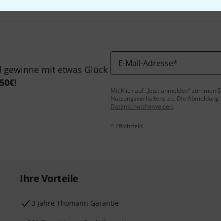
E-Mail-Adresse
*
 gewinne mit etwas Glück
50€
!
Mit Klick auf „Jetzt anmelden“ stimmen
Nutzungsverhaltens zu. Die Abmeldung is
Datenschutzhinweisen
.
* Pflichtfeld
Ihre Vorteile
3 Jahre Thomann Garantie