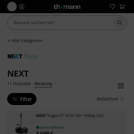
Suche 
Alle Kategorien
NEXT
Beratung
11
Produkte
·
Filter
Beliebtheit
NEXT
StageLIFT 10 DC D8+ 1000kg 12m
Sofort lieferbar
3.699
€