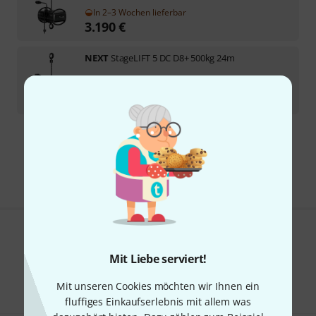
In 2–3 Wochen lieferbar
3.190
€
NEXT
StageLIFT 5 DC D8+ 500kg 24m
In 2–3 Wochen lieferbar
3.290
€
Kostenloser Versand ab € 69
Alle Preise inkl. MwSt.
Gefällt Ihnen, was Sie sehen?
Mit Liebe serviert!
Teilen
Hilfe & Feedback
Mit unseren Cookies möchten wir Ihnen ein
fluffiges Einkaufserlebnis mit allem was