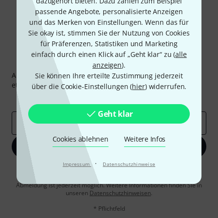
dazugehört bieten. Dazu zählen zum Beispiel
passende Angebote, personalisierte Anzeigen
und das Merken von Einstellungen. Wenn das für
Sie okay ist, stimmen Sie der Nutzung von Cookies
für Präferenzen, Statistiken und Marketing
einfach durch einen Klick auf „Geht klar“ zu (
alle
Thomann Newsletter
anzeigen
).
Abonniere den Thomann Newsletter und gewinne mit
Sie können Ihre erteilte Zustimmung jederzeit
etwas Glück einen von
50 Gutscheinen
über jeweils
50€
!
über die Cookie-Einstellungen (
hier
) widerrufen.
Inspirierende Beiträge
Deals
Thomann Insights
Geht klar
E-Mail-Adresse
*
Cookies ablehnen
Weitere Infos
Jetzt anmelden
·
Impressum
Datenschutzhinweise
Mit Klick auf „Jetzt anmelden“ stimmen Sie dem Erhalt von E-Mail-
Werbung und einer Messung des E-Mail-Nutzungsverhaltens zu. Die
Abmeldung ist jederzeit möglich. Weitere Informationen finden Sie in
unseren
Datenschutzhinweisen
.
* Pflichtfeld