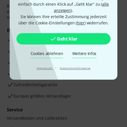
einfach durch einen Klick auf „Geht klar“ zu (
alle
Bezahlen Sie vertraulich und sicher per Vorkasse, PayPal,
anzeigen
).
Amazon Pay,
Klarna Sofort bezahlen
,
Klarna Ratenzahlung
Sie können Ihre erteilte Zustimmung jederzeit
oder Kreditkarte.
über die Cookie-Einstellungen (
hier
) widerrufen.
Ihre Vorteile
Geht klar
3 Jahre Thomann Garantie
30 Tage Money-Back-Garantie
Cookies ablehnen
Weitere Infos
Reparaturservice
·
Impressum
Datenschutzhinweise
Beratung durch Fachexperten
Zufriedenheitsgarantie
Europas größtes Versandlager
Service
Versandkosten und Lieferzeiten