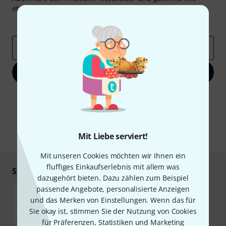
etwas Glück einen von
50 Gutscheinen
über jeweils
50€
!
Inspirierende Beiträge
Deals
Thomann Insights
E-Mail-Adresse
*
Jetzt anmelden
Mit Klick auf „Jetzt anmelden“ stimmen Sie dem Erhalt von E-Mail-
Werbung und einer Messung des E-Mail-Nutzungsverhaltens zu. Die
Abmeldung ist jederzeit möglich. Weitere Informationen finden Sie in
unseren
Datenschutzhinweisen
.
Mit Liebe serviert!
* Pflichtfeld
Mit unseren Cookies möchten wir Ihnen ein
fluffiges Einkaufserlebnis mit allem was
Sicher einkaufen & bezahlen
dazugehört bieten. Dazu zählen zum Beispiel
passende Angebote, personalisierte Anzeigen
und das Merken von Einstellungen. Wenn das für
Sie okay ist, stimmen Sie der Nutzung von Cookies
für Präferenzen, Statistiken und Marketing