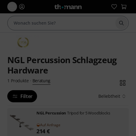
Suche 
NGL Percussion Schlagzeug
Hardware
Beratung
1
Produkte
·
Filter
Beliebtheit
NGL Percussion
Tripod for 5 Woodblocks
Auf Anfrage
214
€