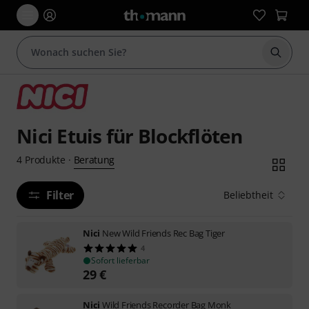
Suche 
Nici Etuis für Blockflöten
Beratung
4
Produkte
·
Filter
Beliebtheit
Nici
New Wild Friends Rec Bag Tiger
4
Sofort lieferbar
29
€
Nici
Wild Friends Recorder Bag Monk