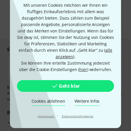
Mit unseren Cookies möchten wir Ihnen ein
Mit Klick auf „Jetzt anmelden“ stimmen Sie dem Erhalt von E-Mail-
Werbung und einer Messung des E-Mail-Nutzungsverhaltens zu. Die
fluffiges Einkaufserlebnis mit allem was
Abmeldung ist jederzeit möglich. Weitere Informationen finden Sie in
dazugehört bieten. Dazu zählen zum Beispiel
unseren
Datenschutzhinweisen
.
passende Angebote, personalisierte Anzeigen
* Pflichtfeld
und das Merken von Einstellungen. Wenn das für
Sie okay ist, stimmen Sie der Nutzung von Cookies
für Präferenzen, Statistiken und Marketing
Sicher einkaufen & bezahlen
einfach durch einen Klick auf „Geht klar“ zu (
alle
anzeigen
).
Sie können Ihre erteilte Zustimmung jederzeit
über die Cookie-Einstellungen (
hier
) widerrufen.
Geht klar
Bezahlen Sie vertraulich und sicher per Vorkasse, PayPal,
Amazon Pay,
Klarna Sofort bezahlen
,
Klarna Ratenzahlung
oder Kreditkarte.
Cookies ablehnen
Weitere Infos
Ihre Vorteile
·
Impressum
Datenschutzhinweise
3 Jahre Thomann Garantie