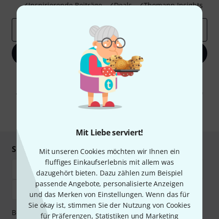
Inspirierende Beiträge
Deals
Thomann Insights
E-Mail-Adresse
*
Jetzt anmelden
Mit Klick auf „Jetzt anmelden“ stimmen Sie dem Erhalt von E-Mail-
Werbung und einer Messung des E-Mail-Nutzungsverhaltens zu. Die
Abmeldung ist jederzeit möglich. Weitere Informationen finden Sie in
unseren
Datenschutzhinweisen
.
* Pflichtfeld
Mit Liebe serviert!
Sicher einkaufen & bezahlen
Mit unseren Cookies möchten wir Ihnen ein
fluffiges Einkaufserlebnis mit allem was
dazugehört bieten. Dazu zählen zum Beispiel
passende Angebote, personalisierte Anzeigen
und das Merken von Einstellungen. Wenn das für
Sie okay ist, stimmen Sie der Nutzung von Cookies
Bezahlen Sie vertraulich und sicher per Vorkasse, PayPal,
für Präferenzen, Statistiken und Marketing