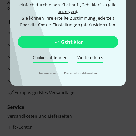
Amazon Pay,
Klarna Sofort bezahlen
,
Klarna Ratenzahlung
einfach durch einen Klick auf „Geht klar“ zu (
alle
oder Kreditkarte.
anzeigen
).
Sie können Ihre erteilte Zustimmung jederzeit
Ihre Vorteile
über die Cookie-Einstellungen (
hier
) widerrufen.
3 Jahre Thomann Garantie
Geht klar
30 Tage Money-Back-Garantie
Reparaturservice
Cookies ablehnen
Weitere Infos
Beratung durch Fachexperten
·
Impressum
Datenschutzhinweise
Zufriedenheitsgarantie
Europas größtes Versandlager
Service
Versandkosten und Lieferzeiten
Hilfe-Center