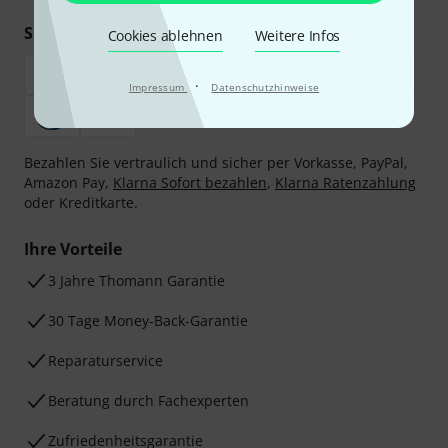
Sicher einkaufen & bezahlen
Cookies ablehnen
Weitere Infos
·
Impressum
Datenschutzhinweise
Bezahlen Sie vertraulich und sicher per Vorkasse, PayPal,
Amazon Pay,
Klarna Sofort bezahlen
,
Klarna Ratenzahlung
oder Kreditkarte.
Ihre Vorteile
3 Jahre Thomann Garantie
30 Tage Money-Back-Garantie
Reparaturservice
Beratung durch Fachexperten
Zufriedenheitsgarantie