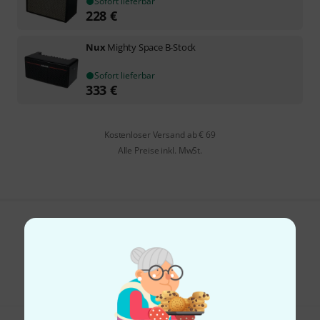
Sofort lieferbar
228
€
Nux
Mighty Space B-Stock
Sofort lieferbar
333
€
Kostenloser Versand ab € 69
Alle Preise inkl. MwSt.
Gefällt Ihnen, was Sie sehen?
Teilen
Hilfe & Feedback