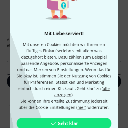
Thomann Newsletter
Mit Liebe serviert!
Abonniere den Thomann Newsletter und gewinne mit
Mit unseren Cookies möchten wir Ihnen ein
etwas Glück einen von
50 Gutscheinen
über jeweils
50€
!
fluffiges Einkaufserlebnis mit allem was
Inspirierende Beiträge
Deals
Thomann Insights
dazugehört bieten. Dazu zählen zum Beispiel
passende Angebote, personalisierte Anzeigen
E-Mail-Adresse
*
und das Merken von Einstellungen. Wenn das für
Sie okay ist, stimmen Sie der Nutzung von Cookies
Jetzt anmelden
für Präferenzen, Statistiken und Marketing
einfach durch einen Klick auf „Geht klar“ zu (
alle
anzeigen
).
Mit Klick auf „Jetzt anmelden“ stimmen Sie dem Erhalt von E-Mail-
Werbung und einer Messung des E-Mail-Nutzungsverhaltens zu. Die
Sie können Ihre erteilte Zustimmung jederzeit
Abmeldung ist jederzeit möglich. Weitere Informationen finden Sie in
über die Cookie-Einstellungen (
hier
) widerrufen.
unseren
Datenschutzhinweisen
.
* Pflichtfeld
Geht klar