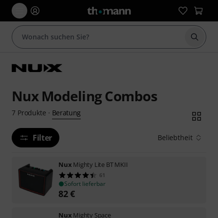
Suche 
Nux Modeling Combos
Beratung
7
Produkte
·
Filter
Beliebtheit
Nux
Mighty Lite BT MKII
61
Sofort lieferbar
82
€
Nux
Mighty Space