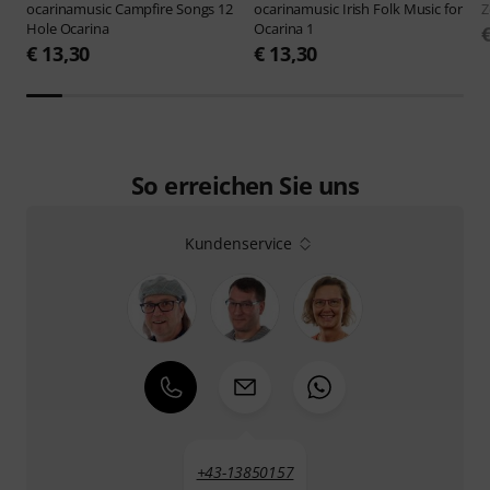
ocarinamusic
Campfire Songs 12
ocarinamusic
Irish Folk Music for
Z
Hole Ocarina
Ocarina 1
€ 13,30
€ 13,30
So erreichen Sie uns
Kundenservice
+43-13850157