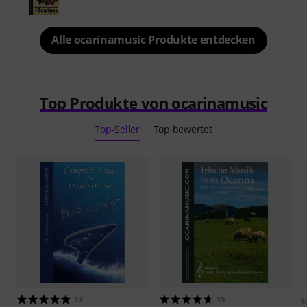
Alle ocarinamusic Produkte entdecken
Top Produkte von ocarinamusic
Top-Seller
Top bewertet
13
15
o