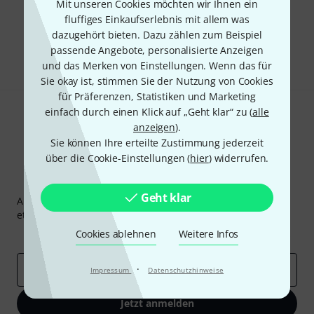
Mit unseren Cookies möchten wir Ihnen ein
Gefällt Ihnen, was Sie sehen?
fluffiges Einkaufserlebnis mit allem was
dazugehört bieten. Dazu zählen zum Beispiel
Teilen
passende Angebote, personalisierte Anzeigen
Hilfe & Feedback
und das Merken von Einstellungen. Wenn das für
Sie okay ist, stimmen Sie der Nutzung von Cookies
für Präferenzen, Statistiken und Marketing
einfach durch einen Klick auf „Geht klar“ zu (
alle
anzeigen
).
Sie können Ihre erteilte Zustimmung jederzeit
über die Cookie-Einstellungen (
hier
) widerrufen.
Thomann Newsletter
Geht klar
Abonniere den Thomann Newsletter und gewinne mit
etwas Glück einen von
50 Gutscheinen
über jeweils
50€
!
Cookies ablehnen
Weitere Infos
Inspirierende Beiträge
Deals
Thomann Insights
·
E-Mail-Adresse
*
Impressum
Datenschutzhinweise
Jetzt anmelden