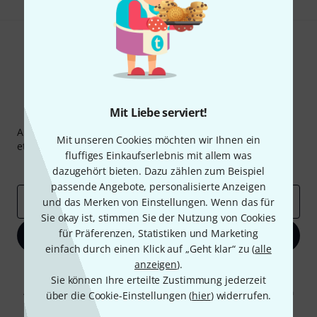
Mit Liebe serviert!
Thomann Newsletter
Abonniere den Thomann Newsletter und gewinne mit
Mit unseren Cookies möchten wir Ihnen ein
etwas Glück einen von
50 Gutscheinen
über jeweils
50€
!
fluffiges Einkaufserlebnis mit allem was
Inspirierende Beiträge
Deals
Thomann Insights
dazugehört bieten. Dazu zählen zum Beispiel
passende Angebote, personalisierte Anzeigen
E-Mail-Adresse
*
und das Merken von Einstellungen. Wenn das für
Sie okay ist, stimmen Sie der Nutzung von Cookies
für Präferenzen, Statistiken und Marketing
Jetzt anmelden
einfach durch einen Klick auf „Geht klar“ zu (
alle
anzeigen
).
Mit Klick auf „Jetzt anmelden“ stimmen Sie dem Erhalt von E-Mail-
Sie können Ihre erteilte Zustimmung jederzeit
Werbung und einer Messung des E-Mail-Nutzungsverhaltens zu. Die
Abmeldung ist jederzeit möglich. Weitere Informationen finden Sie in
über die Cookie-Einstellungen (
hier
) widerrufen.
unseren
Datenschutzhinweisen
.