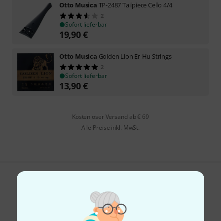
Otto Musica
TP-2487 Tailpiece Cello 4/4
2
Sofort lieferbar
19,90
€
Otto Musica
Golden Lion Er-Hu Strings
2
Sofort lieferbar
13,90
€
Kostenloser Versand ab € 69
Alle Preise inkl. MwSt.
Gefällt Ihnen, was Sie sehen?
Teilen
Hilfe & Feedback