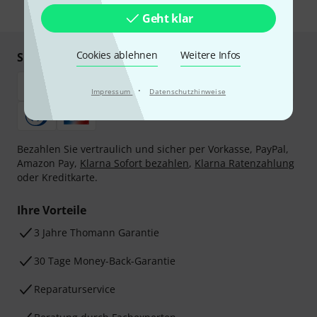
* Pflichtfeld
Geht klar
Cookies ablehnen
Weitere Infos
Sicher einkaufen & bezahlen
·
Impressum
Datenschutzhinweise
Bezahlen Sie vertraulich und sicher per Vorkasse, PayPal,
Amazon Pay,
Klarna Sofort bezahlen
,
Klarna Ratenzahlung
oder Kreditkarte.
Ihre Vorteile
3 Jahre Thomann Garantie
30 Tage Money-Back-Garantie
Reparaturservice