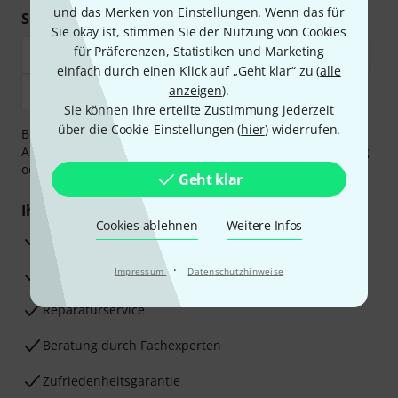
und das Merken von Einstellungen. Wenn das für
Sicher einkaufen & bezahlen
Sie okay ist, stimmen Sie der Nutzung von Cookies
für Präferenzen, Statistiken und Marketing
einfach durch einen Klick auf „Geht klar“ zu (
alle
anzeigen
).
Sie können Ihre erteilte Zustimmung jederzeit
über die Cookie-Einstellungen (
hier
) widerrufen.
Bezahlen Sie vertraulich und sicher per Vorkasse, PayPal,
Amazon Pay,
Klarna Sofort bezahlen
,
Klarna Ratenzahlung
oder Kreditkarte.
Geht klar
Ihre Vorteile
Cookies ablehnen
Weitere Infos
3 Jahre Thomann Garantie
·
Impressum
Datenschutzhinweise
30 Tage Money-Back-Garantie
Reparaturservice
Beratung durch Fachexperten
Zufriedenheitsgarantie