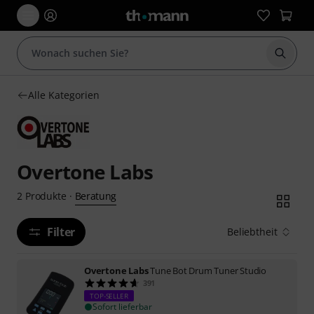
Suche 
Alle Kategorien
Overtone Labs
Beratung
2
Produkte
·
Filter
Beliebtheit
Overtone Labs
Tune Bot Drum Tuner Studio
391
TOP-SELLER
Sofort lieferbar