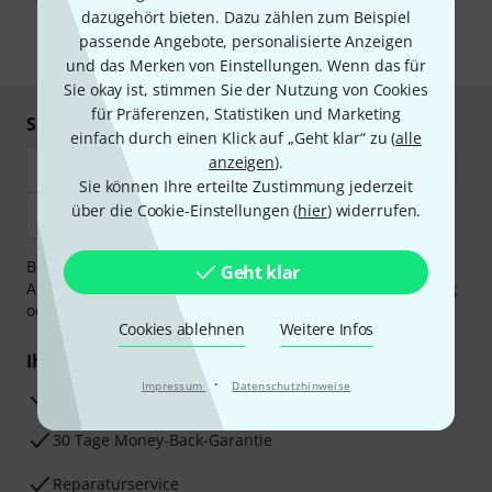
unseren
Datenschutzhinweisen
.
dazugehört bieten. Dazu zählen zum Beispiel
passende Angebote, personalisierte Anzeigen
* Pflichtfeld
und das Merken von Einstellungen. Wenn das für
Sie okay ist, stimmen Sie der Nutzung von Cookies
für Präferenzen, Statistiken und Marketing
Sicher einkaufen & bezahlen
einfach durch einen Klick auf „Geht klar“ zu (
alle
anzeigen
).
Sie können Ihre erteilte Zustimmung jederzeit
über die Cookie-Einstellungen (
hier
) widerrufen.
Bezahlen Sie vertraulich und sicher per Vorkasse, PayPal,
Geht klar
Amazon Pay,
Klarna Sofort bezahlen
,
Klarna Ratenzahlung
oder Kreditkarte.
Cookies ablehnen
Weitere Infos
Ihre Vorteile
·
Impressum
Datenschutzhinweise
3 Jahre Thomann Garantie
30 Tage Money-Back-Garantie
Reparaturservice