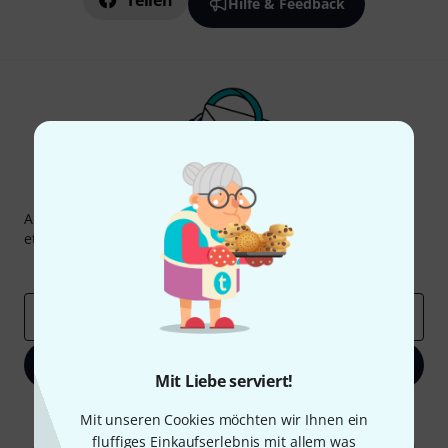
Teilen
Hilfe & Feedback
Thomann Newsletter
Abonniere den Thomann Newsletter und gewinne mit
etwas Glück einen von
50 Gutscheinen
über jeweils
50€
!
Inspirierende Beiträge
Deals
Thomann Insights
E-Mail-Adresse
*
Jetzt anmelden
Mit Liebe serviert!
Mit Klick auf „Jetzt anmelden“ stimmen Sie dem Erhalt von E-Mail-
Mit unseren Cookies möchten wir Ihnen ein
Werbung und einer Messung des E-Mail-Nutzungsverhaltens zu. Die
fluffiges Einkaufserlebnis mit allem was
Abmeldung ist jederzeit möglich. Weitere Informationen finden Sie in