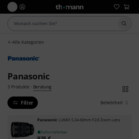
Suche 
Alle Kategorien
Panasonic
Beratung
3
Produkte
·
Filter
Beliebtheit
Panasonic
LUMIX S 24-60mm F2.8 Zoom Lens
Sofort lieferbar
925
€