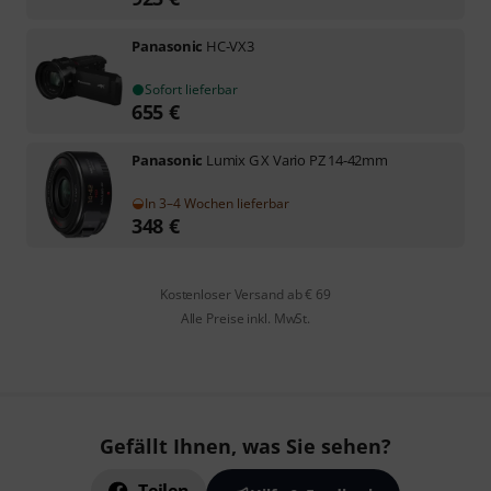
Panasonic
HC-VX3
Sofort lieferbar
655
€
Panasonic
Lumix G X Vario PZ 14-42mm
In 3–4 Wochen lieferbar
348
€
Kostenloser Versand ab € 69
Alle Preise inkl. MwSt.
Gefällt Ihnen, was Sie sehen?