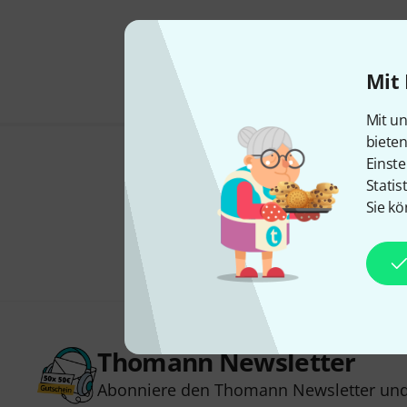
Mit 
Mit un
biete
Einste
Statis
Sie kö
Thomann Newsletter
Abonniere den Thomann Newsletter und