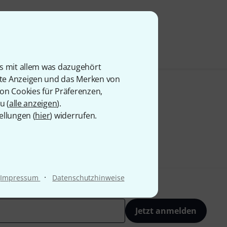
 69
is mit allem was dazugehört
rte Anzeigen und das Merken von
von Cookies für Präferenzen,
u (
alle anzeigen
).
ellungen (
hier
) widerrufen.
·
Impressum
Datenschutzhinweise
Jetzt anmelden