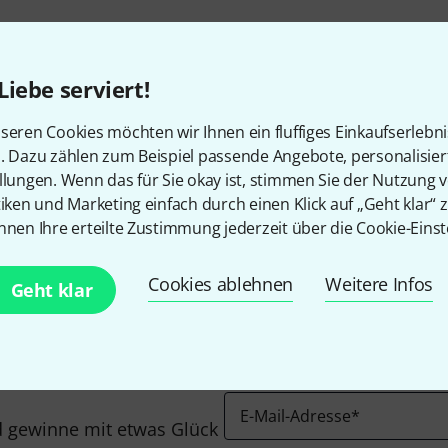
Kostenloser Versand ab €
Alle Preise inkl. MwSt.
Liebe serviert!
seren Cookies möchten wir Ihnen ein fluffiges Einkaufserlebn
n. Dazu zählen zum Beispiel passende Angebote, personalisie
llungen. Wenn das für Sie okay ist, stimmen Sie der Nutzung 
Gefällt Ihnen, was Sie sehen?
tiken und Marketing einfach durch einen Klick auf „Geht klar“ z
nnen Ihre erteilte Zustimmung jederzeit über die Cookie-Einst
Teilen
Hilfe & Feedback
Cookies ablehnen
Weitere Infos
Geht klar
E-Mail-Adresse
*
 gewinne mit etwas Glück