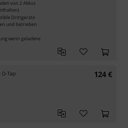
aden von 2 Akkus
nthalten)
ible Drittgeräte
en und betrieben
gung wenn geladene
124
€
u D-Tap