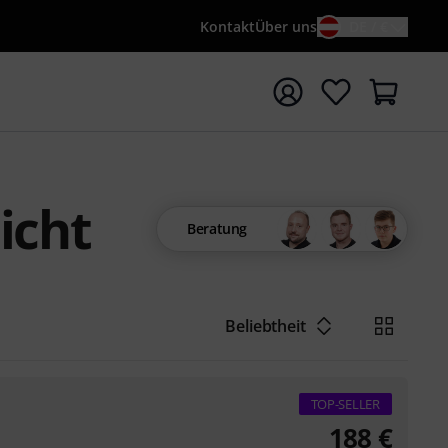
Kontakt
Über uns
DE / €
e mit Suchwort {searchTerm} starten
icht
Beratung
Beliebtheit
TOP-SELLER
188
€