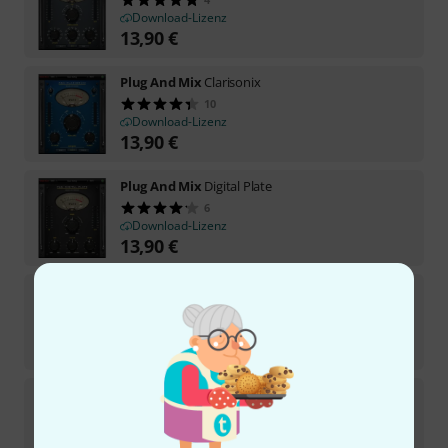
Download-Lizenz
13,90
€
Plug And Mix
Clarisonix
10
Download-Lizenz
13,90
€
Plug And Mix
Digital Plate
6
Download-Lizenz
13,90
€
Plug And Mix
Ls Rotator
3
Download-Lizenz
13,90
€
Plug And Mix
Tremolo Pan
1
Download-Lizenz