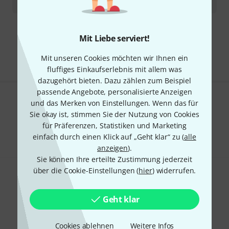
44
€
Kostenloser Versand ab € 69
Mit Liebe serviert!
Alle Preise inkl. MwSt.
Mit unseren Cookies möchten wir Ihnen ein
fluffiges Einkaufserlebnis mit allem was
dazugehört bieten. Dazu zählen zum Beispiel
passende Angebote, personalisierte Anzeigen
und das Merken von Einstellungen. Wenn das für
Gefällt Ihnen, was Sie sehen?
Sie okay ist, stimmen Sie der Nutzung von Cookies
für Präferenzen, Statistiken und Marketing
Teilen
Hilfe & Feedback
einfach durch einen Klick auf „Geht klar“ zu (
alle
anzeigen
).
Sie können Ihre erteilte Zustimmung jederzeit
über die Cookie-Einstellungen (
hier
) widerrufen.
Geht klar
Thomann Newsletter
Cookies ablehnen
Weitere Infos