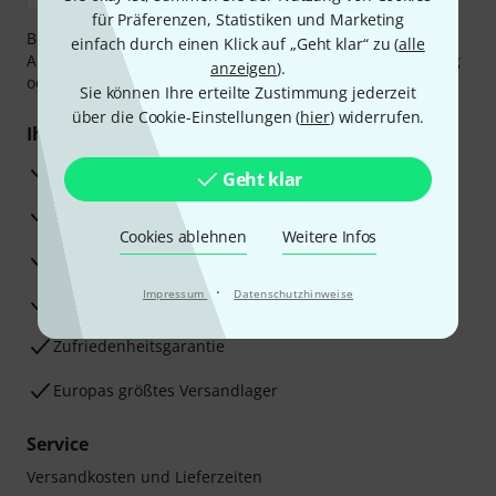
für Präferenzen, Statistiken und Marketing
Bezahlen Sie vertraulich und sicher per Vorkasse, PayPal,
einfach durch einen Klick auf „Geht klar“ zu (
alle
Amazon Pay,
Klarna Sofort bezahlen
,
Klarna Ratenzahlung
anzeigen
).
oder Kreditkarte.
Sie können Ihre erteilte Zustimmung jederzeit
über die Cookie-Einstellungen (
hier
) widerrufen.
Ihre Vorteile
3 Jahre Thomann Garantie
Geht klar
30 Tage Money-Back-Garantie
Cookies ablehnen
Weitere Infos
Reparaturservice
·
Impressum
Datenschutzhinweise
Beratung durch Fachexperten
Zufriedenheitsgarantie
Europas größtes Versandlager
Service
Versandkosten und Lieferzeiten