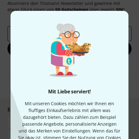
Abonniere den Thomann Newsletter und gewinne mit
etwas Glück einen von
50 Gutscheinen
über jeweils
50€
!
Inspirierende Beiträge
Deals
Thomann Insights
E-Mail-Adresse
*
Jetzt anmelden
Mit Klick auf „Jetzt anmelden“ stimmen Sie dem Erhalt von E-Mail-
Werbung und einer Messung des E-Mail-Nutzungsverhaltens zu. Die
Abmeldung ist jederzeit möglich. Weitere Informationen finden Sie in
unseren
Datenschutzhinweisen
.
* Pflichtfeld
Mit Liebe serviert!
Mit unseren Cookies möchten wir Ihnen ein
Sicher einkaufen & bezahlen
fluffiges Einkaufserlebnis mit allem was
dazugehört bieten. Dazu zählen zum Beispiel
passende Angebote, personalisierte Anzeigen
und das Merken von Einstellungen. Wenn das für
Sie okay ist, stimmen Sie der Nutzung von Cookies