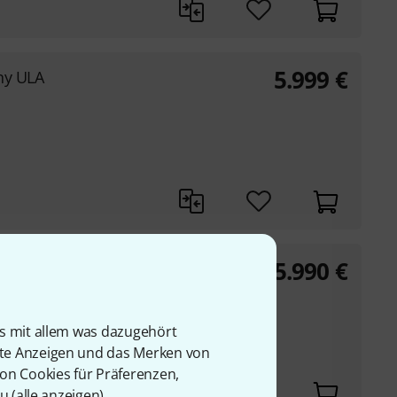
5.999
€
ny ULA
5.990
€
d
ature Modell
is mit allem was dazugehört
rte Anzeigen und das Merken von
von Cookies für Präferenzen,
u (
alle anzeigen
).