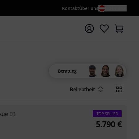
Kontakt
Über uns
DE / €
e mit Suchwort {searchTerm} starten
Beratung
Beliebtheit
sue EB
TOP-SELLER
5.790
€