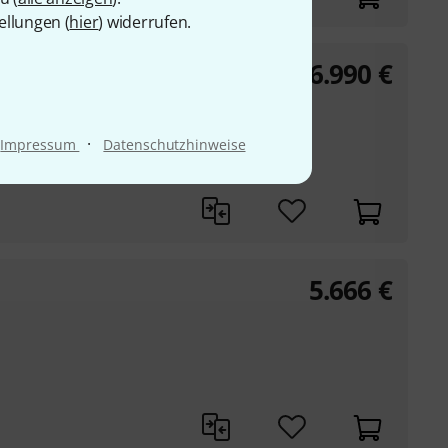
ellungen (
hier
) widerrufen.
6.990
€
y VOS
·
Impressum
Datenschutzhinweise
ationen
5.666
€