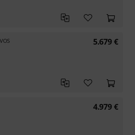
5.679
€
 VOS
4.979
€