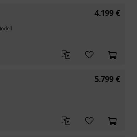
4.199
€
odell
5.799
€