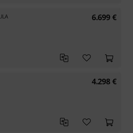
6.699
€
 ULA
4.298
€