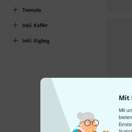
Tremolo
Inkl. Koffer
Inkl. Gigbag
Mit 
Mit un
biete
Einste
Statis