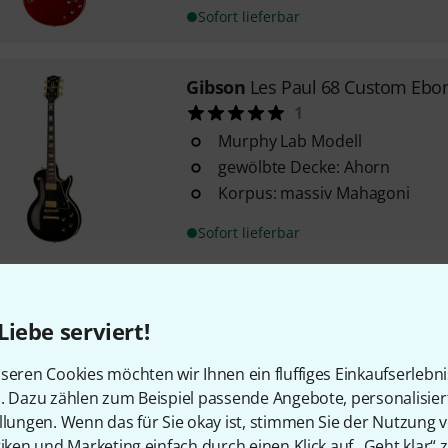
Sofort lieferbar
Gibson
Les Paul 68 Custom Ebo
1
Murphy Lab Modell
gewölbte Decke: Ahorn
Korpus: massiv Mahagoni
Sofort lieferbar
ESP
Snakebyte SW James Hetfiel
Liebe serviert!
1
James Hetfield (Metallica) Sign
seren Cookies möchten wir Ihnen ein fluffiges Einkaufserlebn
Mahagonikorpus
n. Dazu zählen zum Beispiel passende Angebote, personalisie
einteiliger Mahagonihals
llungen. Wenn das für Sie okay ist, stimmen Sie der Nutzung 
tiken und Marketing einfach durch einen Klick auf „Geht klar“ z