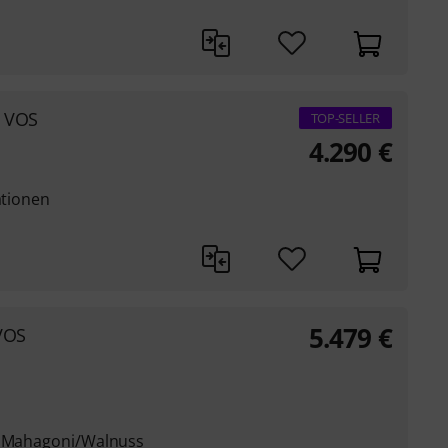
t VOS
TOP-SELLER
4.290
€
ationen
5.479
€
 VOS
s: Mahagoni/Walnuss