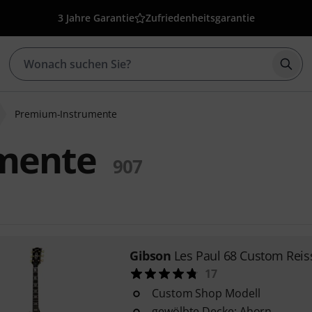
3 Jahre Garantie
Zufriedenheitsgarantie
Such
Premium-Instrumente
mente
907
Gibson
Les Paul 68 Custom Reis
17
Custom Shop Modell
gewölbte Decke: Ahorn